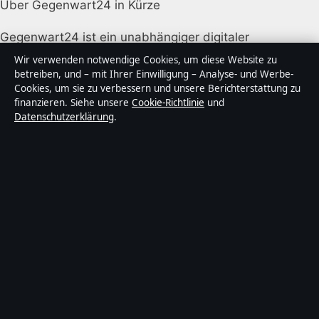
Über Gegenwart24 in Kürze
Gegenwart24 ist ein unabhängiger digitaler
Nachrichtenanbieter mit Fokus auf Politik, Wirtschaft,
Wir verwenden notwendige Cookies, um diese Website zu
Technik und Gesellschaft in Deutschland. Jeder Artikel
betreiben, und – mit Ihrer Einwilligung – Analyse- und Werbe-
Cookies, um sie zu verbessern und unsere Berichterstattung zu
trägt eine Byline, wird von einem Redakteur geprüft
finanzieren. Siehe unsere
Cookie-Richtlinie
und
und vor der Veröffentlichung faktengecheckt.
Datenschutzerklärung
.
Die Inhalte dienen ausschließlich der allgemeinen
Information. Allgemeine Anfragen:
info@gegenwart24.de
. Berichtigungen:
corrections@gegenwart24.de
.
Herausgeber:
Gegenwart24 Media Ltd., Valletta ·
Verantwortlicher Herausgeber:
Christian Müller,
Chefredakteur · Malta Business Registry C 92009