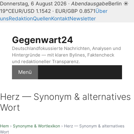
Donnerstag, 6 August 2026 ·
Abendausgabe
Berlin ☀
19°C
EUR/USD 1.1542 · EUR/GBP 0.8571
Über
uns
Redaktion
Quellen
Kontakt
Newsletter
Zum
Inhalt
Gegenwart24
springen
Deutschlandfokussierte Nachrichten, Analysen und
Hintergründe — mit klaren Bylines, Faktencheck
und redaktioneller Transparenz.
Menü
Herz — Synonym & alternatives
Wort
Hem
›
Synonyme & Wortlexikon
› Herz — Synonym & alternatives
Wort