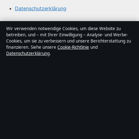
Datenschutzerklärung
Über Gegenwart24 in Kürze
Wir verwenden notwendige Cookies, um diese Website zu
betreiben, und – mit Ihrer Einwilligung – Analyse- und Werbe-
Gegenwart24 ist ein unabhängiger digitaler
Cookies, um sie zu verbessern und unsere Berichterstattung zu
Nachrichtenanbieter mit Fokus auf Politik, Wirtschaft,
finanzieren. Siehe unsere
Cookie-Richtlinie
und
Datenschutzerklärung
.
Technik und Gesellschaft in Deutschland. Jeder Artikel
trägt eine Byline, wird von einem Redakteur geprüft und
vor der Veröffentlichung faktengecheckt.
Die Inhalte dienen ausschließlich der allgemeinen
Information. Allgemeine Anfragen:
info@gegenwart24.de
. Berichtigungen:
corrections@gegenwart24.de
.
Herausgeber:
Gegenwart24 Media Ltd., Valletta ·
Verantwortlicher Herausgeber:
Christian Müller,
Chefredakteur · Malta Business Registry C 92009