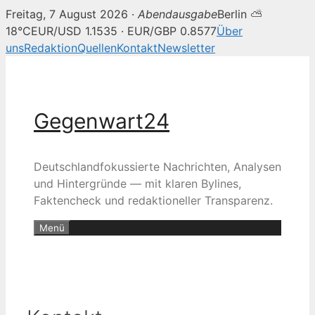
Freitag, 7 August 2026 ·
Abendausgabe
Berlin ⛅
18°C
EUR/USD 1.1535 · EUR/GBP 0.8577
Über
uns
Redaktion
Quellen
Kontakt
Newsletter
Zum
Inhalt
springen
Gegenwart24
Deutschlandfokussierte Nachrichten, Analysen
und Hintergründe — mit klaren Bylines,
Faktencheck und redaktioneller Transparenz.
Menü