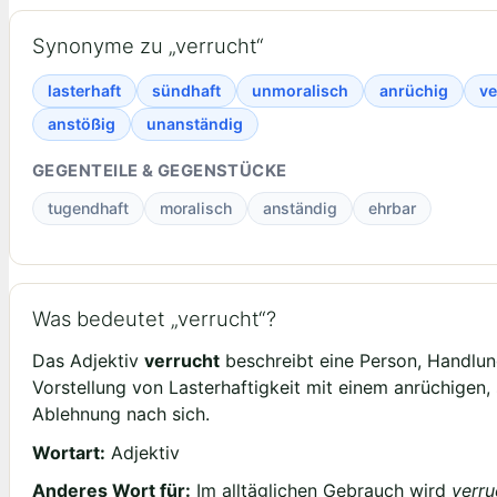
Synonyme zu „verrucht“
lasterhaft
sündhaft
unmoralisch
anrüchig
ve
anstößig
unanständig
GEGENTEILE & GEGENSTÜCKE
tugendhaft
moralisch
anständig
ehrbar
Was bedeutet „verrucht“?
Das Adjektiv
verrucht
beschreibt eine Person, Handlung
Vorstellung von Lasterhaftigkeit mit einem anrüchigen, 
Ablehnung nach sich.
Wortart:
Adjektiv
Anderes Wort für:
Im alltäglichen Gebrauch wird
verru