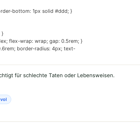
order-bottom: 1px solid #ddd; }
 }
 flex; flex-wrap: wrap; gap: 0.5rem; }
.6rem; border-radius: 4px; text-
üchtigt für schlechte Taten oder Lebensweisen.
ivol