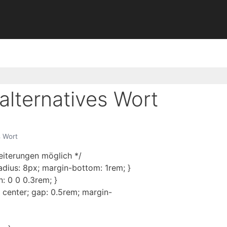
lternatives Wort
s Wort
eiterungen möglich */
adius: 8px; margin-bottom: 1rem; }
n: 0 0 0.3rem; }
: center; gap: 0.5rem; margin-