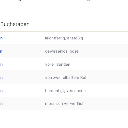
h Buchstaben
en
leichtfertig, anstößig
en
gewissenlos, böse
en
voller Sünden
en
von zweifelhaftem Ruf
en
berüchtigt, verschrien
en
moralisch verwerflich