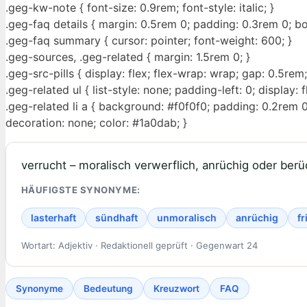
.geg-kw-note { font-size: 0.9rem; font-style: italic; }
.geg-faq details { margin: 0.5rem 0; padding: 0.3rem 0; b
.geg-faq summary { cursor: pointer; font-weight: 600; }
.geg-sources, .geg-related { margin: 1.5rem 0; }
.geg-src-pills { display: flex; flex-wrap: wrap; gap: 0.5rem;
.geg-related ul { list-style: none; padding-left: 0; display:
.geg-related li a { background: #f0f0f0; padding: 0.2rem 0
decoration: none; color: #1a0dab; }
verrucht – moralisch verwerflich, anrüchig oder ber
HÄUFIGSTE SYNONYME:
lasterhaft
sündhaft
unmoralisch
anrüchig
fr
Wortart: Adjektiv · Redaktionell geprüft · Gegenwart 24
Synonyme
Bedeutung
Kreuzwort
FAQ