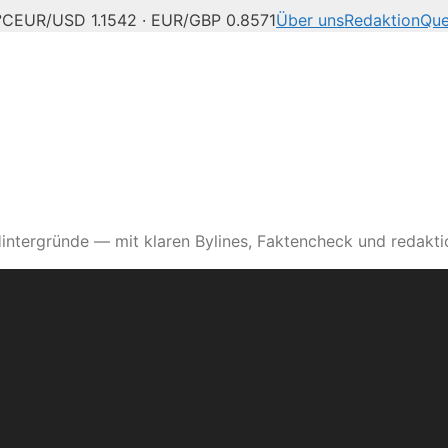
°C
EUR/USD 1.1542 · EUR/GBP 0.8571
Über uns
Redaktion
Que
intergründe — mit klaren Bylines, Faktencheck und redaktio