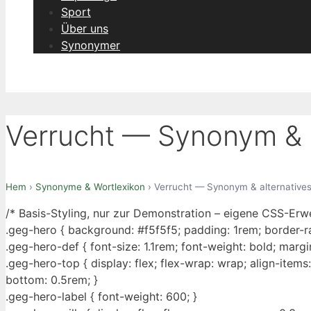
Sport
Über uns
Synonymer
Verrucht — Synonym & a
Hem
›
Synonyme & Wortlexikon
› Verrucht — Synonym & alternative
/* Basis-Styling, nur zur Demonstration – eigene CSS-Erw
.geg-hero { background: #f5f5f5; padding: 1rem; border-r
.geg-hero-def { font-size: 1.1rem; font-weight: bold; margi
.geg-hero-top { display: flex; flex-wrap: wrap; align-items
bottom: 0.5rem; }
.geg-hero-label { font-weight: 600; }