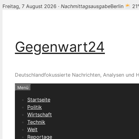
Freitag, 7 August 2026 ·
Nachmittagsausgabe
Berlin
21
Zum
Inhalt
springen
Gegenwart24
Deutschlandfokussierte Nachrichten, Analysen und H
Menü
Startseite
Politik
Wirtschaft
Technik
Welt
Reportage