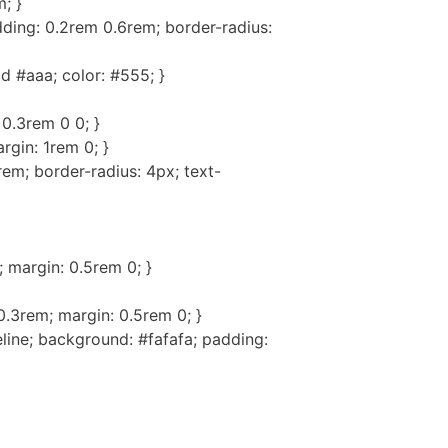
m; }
dding: 0.2rem 0.6rem; border-radius:
id #aaa; color: #555; }
 0.3rem 0 0; }
rgin: 1rem 0; }
em; border-radius: 4px; text-
; margin: 0.5rem 0; }
 0.3rem; margin: 0.5rem 0; }
eline; background: #fafafa; padding: