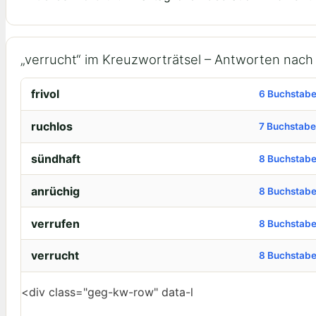
„verrucht“ im Kreuzworträtsel – Antworten nac
frivol
6 Buchstab
ruchlos
7 Buchstab
sündhaft
8 Buchstab
anrüchig
8 Buchstab
verrufen
8 Buchstab
verrucht
8 Buchstab
<div class="geg-kw-row" data-l