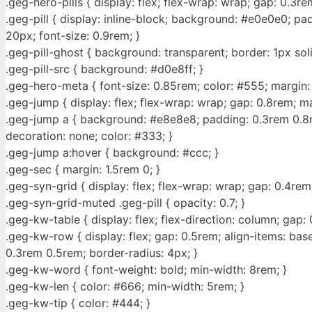
.geg-hero-pills { display: flex; flex-wrap: wrap; gap: 0.3re
.geg-pill { display: inline-block; background: #e0e0e0; pa
20px; font-size: 0.9rem; }
.geg-pill-ghost { background: transparent; border: 1px sol
.geg-pill-src { background: #d0e8ff; }
.geg-hero-meta { font-size: 0.85rem; color: #555; margin:
.geg-jump { display: flex; flex-wrap: wrap; gap: 0.8rem; ma
.geg-jump a { background: #e8e8e8; padding: 0.3rem 0.8r
decoration: none; color: #333; }
.geg-jump a:hover { background: #ccc; }
.geg-sec { margin: 1.5rem 0; }
.geg-syn-grid { display: flex; flex-wrap: wrap; gap: 0.4rem
.geg-syn-grid-muted .geg-pill { opacity: 0.7; }
.geg-kw-table { display: flex; flex-direction: column; gap:
.geg-kw-row { display: flex; gap: 0.5rem; align-items: bas
0.3rem 0.5rem; border-radius: 4px; }
.geg-kw-word { font-weight: bold; min-width: 8rem; }
.geg-kw-len { color: #666; min-width: 5rem; }
.geg-kw-tip { color: #444; }