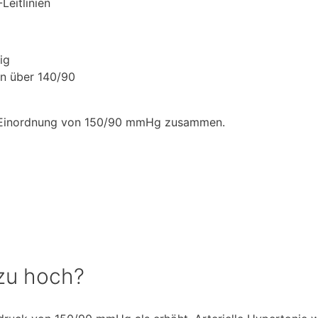
eitlinien
ig
en über 140/90
ur Einordnung von 150/90 mmHg zusammen.
 zu hoch?