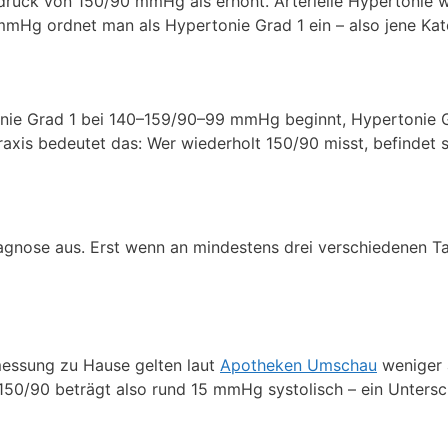
Blutdruck von 150/90 mmHg als erhöht. Arterielle Hypertonie
g ordnet man als Hypertonie Grad 1 ein – also jene Katego
nie Grad 1 bei 140–159/90–99 mmHg beginnt, Hypertonie
axis bedeutet das: Wer wiederholt 150/90 misst, befindet 
Diagnose aus. Erst wenn an mindestens drei verschiedenen
messung zu Hause gelten laut
Apotheken Umschau
weniger 
0/90 beträgt also rund 15 mmHg systolisch – ein Untersch