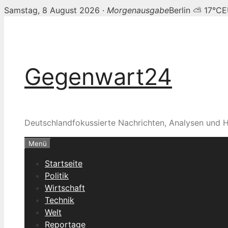
Samstag, 8 August 2026 ·
Morgenausgabe
Berlin ⛅ 17°C
E
Zum
Inhalt
springen
Gegenwart24
Deutschlandfokussierte Nachrichten, Analysen und H
Menü
Startseite
Politik
Wirtschaft
Technik
Welt
Reportage