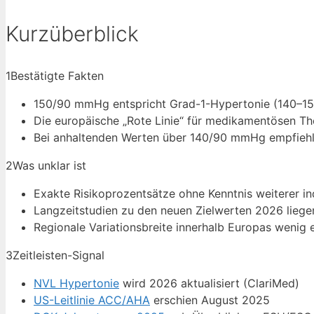
Kurzüberblick
1
Bestätigte Fakten
150/90 mmHg entspricht Grad-1-Hypertonie (140–1
Die europäische „Rote Linie“ für medikamentösen Th
Bei anhaltenden Werten über 140/90 mmHg empfiehlt 
2
Was unklar ist
Exakte Risikoprozentsätze ohne Kenntnis weiterer in
Langzeitstudien zu den neuen Zielwerten 2026 liegen
Regionale Variationsbreite innerhalb Europas wenig 
3
Zeitleisten-Signal
NVL Hypertonie
wird 2026 aktualisiert (ClariMed)
US-Leitlinie ACC/AHA
erschien August 2025