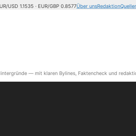
UR/USD 1.1535 · EUR/GBP 0.8577
Über uns
Redaktion
Quelle
intergründe — mit klaren Bylines, Faktencheck und redaktio