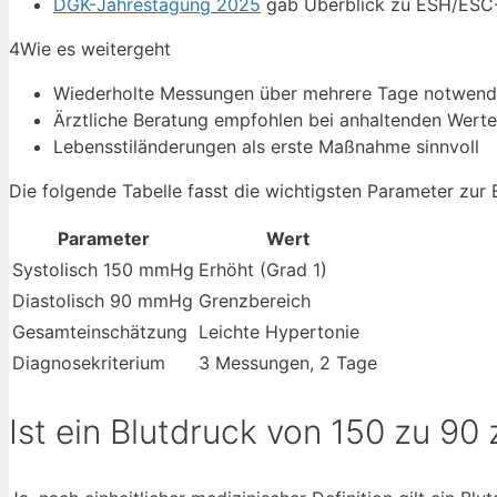
DGK-Jahrestagung 2025
gab Überblick zu ESH/ESC-L
4
Wie es weitergeht
Wiederholte Messungen über mehrere Tage notwend
Ärztliche Beratung empfohlen bei anhaltenden Wert
Lebensstiländerungen als erste Maßnahme sinnvoll
Die folgende Tabelle fasst die wichtigsten Parameter z
Parameter
Wert
Systolisch 150 mmHg
Erhöht (Grad 1)
Diastolisch 90 mmHg
Grenzbereich
Gesamteinschätzung
Leichte Hypertonie
Diagnosekriterium
3 Messungen, 2 Tage
Ist ein Blutdruck von 150 zu 90