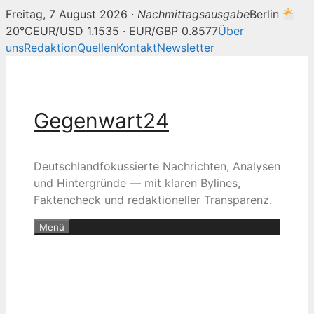
Freitag, 7 August 2026 ·
Nachmittagsausgabe
Berlin
20°C
EUR/USD 1.1535 · EUR/GBP 0.8577
Über
uns
Redaktion
Quellen
Kontakt
Newsletter
Zum
Inhalt
springen
Gegenwart24
Deutschlandfokussierte Nachrichten, Analysen
und Hintergründe — mit klaren Bylines,
Faktencheck und redaktioneller Transparenz.
Menü