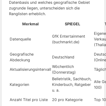
Datenbasis und welches geografische Gebiet
zugrunde liegen, unterscheiden sich die
Ranglisten erheblich.
Merkmal
SPIEGEL
Eigene
GfK Entertainment
Datenquelle
Verkau
(buchmarkt.de)
(Thalia
Geografische
Deuts
Deutschland
Abdeckung
(Onlin
Wöchentlich
Aktualisierungsintervall
Täglic
(Donnerstag)
Belletristik, Sachbuch,
Alle G
Kategorien
Kinderbuch, Ratgeber
100)
u. a.
Anzahl Titel pro Liste
20 pro Kategorie
Top 1