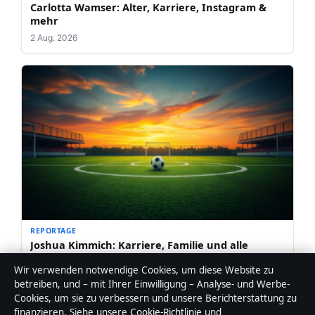
Carlotta Wamser: Alter, Karriere, Instagram &
mehr
2 Aug. 2026
REPORTAGE
Joshua Kimmich: Karriere, Familie und alle
Fakten
Wir verwenden notwendige Cookies, um diese Website zu
2 Aug. 2026
betreiben, und – mit Ihrer Einwilligung – Analyse- und Werbe-
Cookies, um sie zu verbessern und unsere Berichterstattung zu
finanzieren. Siehe unsere
Cookie-Richtlinie
und