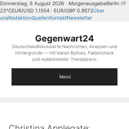
Donnerstag, 6 August 2026 ·
Morgenausgabe
Berlin ⛅
23°C
EUR/USD 1.1554 · EUR/GBP 0.8572
Über
uns
Redaktion
Quellen
Kontakt
Newsletter
Zum
Inhalt
Gegenwart24
springen
Deutschlandfokussierte Nachrichten, Analysen und
Hintergründe — mit klaren Bylines, Faktencheck
und redaktioneller Transparenz.
Menü
Christina Applegate: