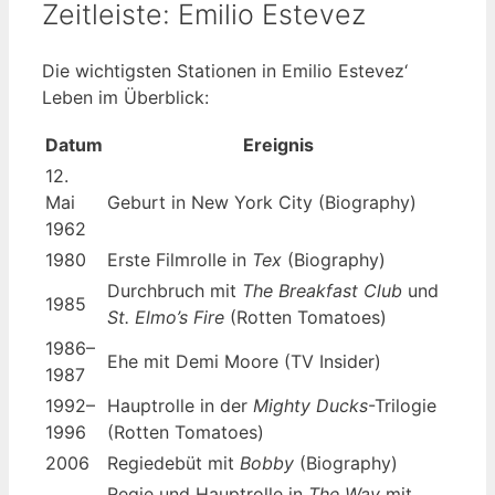
Zeitleiste: Emilio Estevez
Die wichtigsten Stationen in Emilio Estevez‘
Leben im Überblick:
Datum
Ereignis
12.
Mai
Geburt in New York City (Biography)
1962
1980
Erste Filmrolle in
Tex
(Biography)
Durchbruch mit
The Breakfast Club
und
1985
St. Elmo’s Fire
(Rotten Tomatoes)
1986–
Ehe mit Demi Moore (TV Insider)
1987
1992–
Hauptrolle in der
Mighty Ducks
-Trilogie
1996
(Rotten Tomatoes)
2006
Regiedebüt mit
Bobby
(Biography)
Regie und Hauptrolle in
The Way
mit