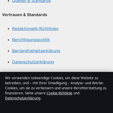
Quellen & Standards
Vertrauen & Standards
Redaktionelle Richtlinien
Berichtigungspolitik
Barrierefreiheitserklärung
Datenschutzerklärung
Über Gegenwart24 in Kürze
Wir verwenden notwendige Cookies, um diese Website zu
betreiben, und – mit Ihrer Einwilligung – Analyse- und Werbe-
Gegenwart24 ist ein unabhängiger digitaler
Cookies, um sie zu verbessern und unsere Berichterstattung zu
Nachrichtenanbieter mit Fokus auf Politik, Wirtschaft,
finanzieren. Siehe unsere
Cookie-Richtlinie
und
Datenschutzerklärung
.
Technik und Gesellschaft in Deutschland. Jeder Artikel
trägt eine Byline, wird von einem Redakteur geprüft und
vor der Veröffentlichung faktengecheckt.