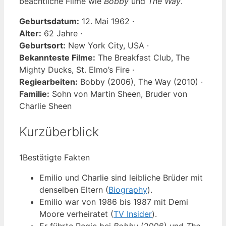
beachtliche Filme wie
Bobby
und
The Way
.
Geburtsdatum:
12. Mai 1962 ·
Alter:
62 Jahre ·
Geburtsort:
New York City, USA ·
Bekannteste Filme:
The Breakfast Club, The
Mighty Ducks, St. Elmo’s Fire ·
Regiearbeiten:
Bobby (2006), The Way (2010) ·
Familie:
Sohn von Martin Sheen, Bruder von
Charlie Sheen
Kurzüberblick
1
Bestätigte Fakten
Emilio und Charlie sind leibliche Brüder mit
denselben Eltern (
Biography
).
Emilio war von 1986 bis 1987 mit Demi
Moore verheiratet (
TV Insider
).