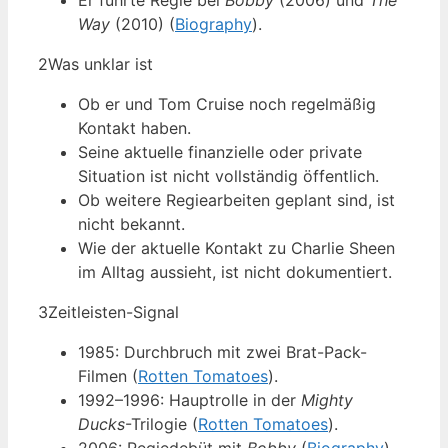
Er führte Regie bei
Bobby
(2006) und
The
Way
(2010) (
Biography
).
2
Was unklar ist
Ob er und Tom Cruise noch regelmäßig
Kontakt haben.
Seine aktuelle finanzielle oder private
Situation ist nicht vollständig öffentlich.
Ob weitere Regiearbeiten geplant sind, ist
nicht bekannt.
Wie der aktuelle Kontakt zu Charlie Sheen
im Alltag aussieht, ist nicht dokumentiert.
3
Zeitleisten-Signal
1985: Durchbruch mit zwei Brat-Pack-
Filmen (
Rotten Tomatoes
).
1992–1996: Hauptrolle in der
Mighty
Ducks
-Trilogie (
Rotten Tomatoes
).