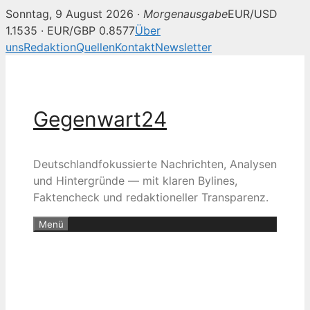
Sonntag, 9 August 2026 ·
Morgenausgabe
EUR/USD
1.1535 · EUR/GBP 0.8577
Über
uns
Redaktion
Quellen
Kontakt
Newsletter
Zum
Inhalt
springen
Gegenwart24
Deutschlandfokussierte Nachrichten, Analysen
und Hintergründe — mit klaren Bylines,
Faktencheck und redaktioneller Transparenz.
Menü