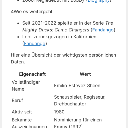
2006: Regiedebüt mit
Bobby
(
Biography
).
4
Wie es weitergeht
Seit 2021–2022 spielte er in der Serie
The
Mighty Ducks: Game Changers
(
Fandango
).
Lebt zurückgezogen in Kalifornien.
(
Fandango
)
Hier eine Übersicht der wichtigsten persönlichen
Daten.
Eigenschaft
Wert
Vollständiger
Emilio Estevez Sheen
Name
Schauspieler, Regisseur,
Beruf
Drehbuchautor
Aktiv seit
1980
Bekannte
Nominierung für einen
Auszeichnungen
Emmy (1992)