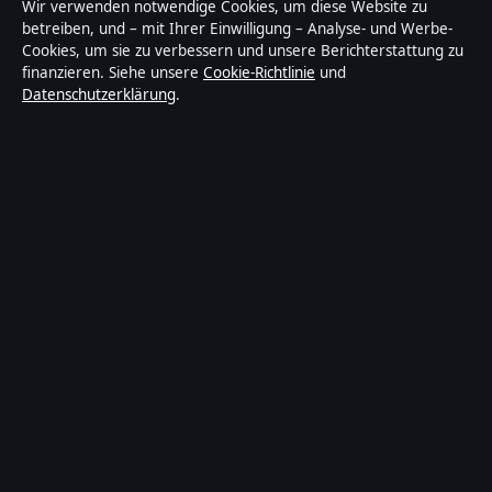
Wir verwenden notwendige Cookies, um diese Website zu
Technik und Gesellschaft in Deutschland. Jeder Artikel
betreiben, und – mit Ihrer Einwilligung – Analyse- und Werbe-
Cookies, um sie zu verbessern und unsere Berichterstattung zu
trägt eine Byline, wird von einem Redakteur geprüft
finanzieren. Siehe unsere
Cookie-Richtlinie
und
und vor der Veröffentlichung faktengecheckt.
Datenschutzerklärung
.
Die Inhalte dienen ausschließlich der allgemeinen
Information. Allgemeine Anfragen:
info@gegenwart24.de
. Berichtigungen:
corrections@gegenwart24.de
.
Herausgeber:
Gegenwart24 Media Ltd., Valletta ·
Verantwortlicher Herausgeber:
Christian Müller,
Chefredakteur · Malta Business Registry C 92009
© 2026 Gegenwart24 · Gegenwart24 Media Ltd. ·
So prüfen wir unsere Berichterstattung
·
WorldRSS