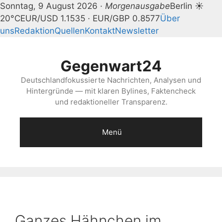
Sonntag, 9 August 2026 ·
Morgenausgabe
Berlin ☀
20°C
EUR/USD 1.1535 · EUR/GBP 0.8577
Über
uns
Redaktion
Quellen
Kontakt
Newsletter
Zum
Inhalt
Gegenwart24
springen
Deutschlandfokussierte Nachrichten, Analysen und
Hintergründe — mit klaren Bylines, Faktencheck
und redaktioneller Transparenz.
Menü
Ganzes Hähnchen im