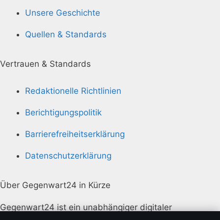
Unsere Geschichte
Quellen & Standards
Vertrauen & Standards
Redaktionelle Richtlinien
Berichtigungspolitik
Barrierefreiheitserklärung
Datenschutzerklärung
Über Gegenwart24 in Kürze
Gegenwart24 ist ein unabhängiger digitaler
Nachrichtenanbieter mit Fokus auf Politik, Wirtschaft,