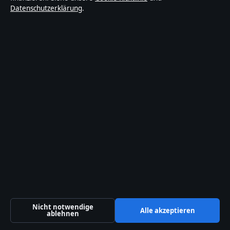
Datenschutzerklärung
.
Welt
Wirtschaft
© 2026 Gegenwart24
Gegenwart24
Deutschlandfokussierte Nachrichten, Analysen und
Hintergründe — mit klaren Bylines, Faktencheck und
redaktioneller Transparenz.
Nicht notwendige
Alle akzeptieren
ablehnen
Gegenwart24 Media Ltd.