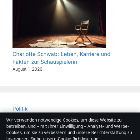
Charlotte Schwab: Leben, Karriere und
Fakten zur Schauspielerin
August 1, 2026
Politik
Reportage
Wir verwenden notwendige Cookies, um diese Website zu
betreiben, und – mit Ihrer Einwilligung – Analyse- und Werbe-
Sport
Cookies, um sie zu verbessern und unsere Berichterstattung zu
Technik
finanzieren. Siehe unsere
Cookie-Richtlinie
und