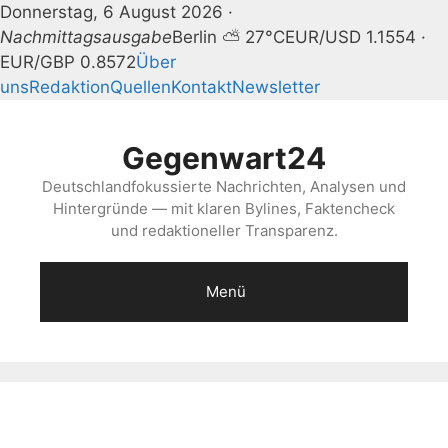
Donnerstag, 6 August 2026 ·
Nachmittagsausgabe
Berlin ⛅ 27°C
EUR/USD 1.1554 ·
EUR/GBP 0.8572
Über
uns
Redaktion
Quellen
Kontakt
Newsletter
Zum
Inhalt
Gegenwart24
springen
Deutschlandfokussierte Nachrichten, Analysen und
Hintergründe — mit klaren Bylines, Faktencheck
und redaktioneller Transparenz.
Menü