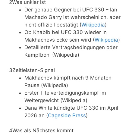
2
Was unklar ist
Der genaue Gegner bei UFC 330 – Ian
Machado Garry ist wahrscheinlich, aber
nicht offiziell bestätigt (
Wikipedia
)
Ob Khabib bei UFC 330 wieder in
Makhachevs Ecke sein wird (
Wikipedia
)
Detaillierte Vertragsbedingungen oder
Kampfboni (Wikipedia)
3
Zeitleisten-Signal
Makhachev kämpft nach 9 Monaten
Pause (Wikipedia)
Erster Titelverteidigungskampf im
Weltergewicht (Wikipedia)
Dana White kündigte UFC 330 im April
2026 an (
Cageside Press
)
4
Was als Nächstes kommt