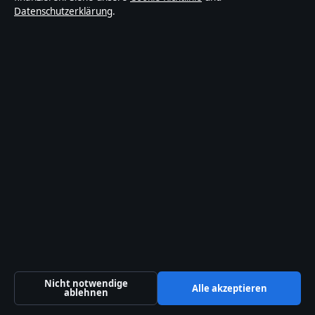
Datenschutzerklärung
.
Gegenwart24
Deutschlandfokussierte Nachrichten, Analysen und
Hintergründe — mit klaren Bylines, Faktencheck und
redaktioneller Transparenz.
Gegenwart24 Media Ltd.
Office 9, Business Centre
Valletta, 0000
+356 2138 9009
Malta Business Registry: C 92009
Kontakt
Allgemein:
info@gegenwart24.de
Nicht notwendige
Alle akzeptieren
Kontaktseite
ablehnen