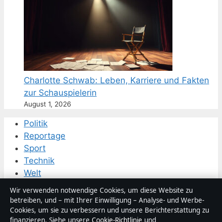
Charlotte Schwab: Leben, Karriere und Fakten
zur Schauspielerin
August 1, 2026
Politik
Reportage
Sport
Technik
Welt
Wirtschaft
Wir verwenden notwendige Cookies, um diese Website zu
betreiben, und – mit Ihrer Einwilligung – Analyse- und Werbe-
Cookies, um sie zu verbessern und unsere Berichterstattung zu
© 2026 Gegenwart24
finanzieren. Siehe unsere
Cookie-Richtlinie
und