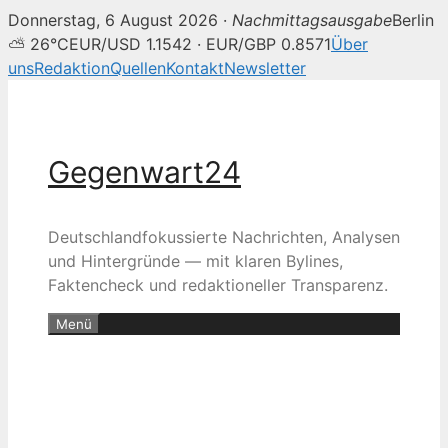
Donnerstag, 6 August 2026 ·
Nachmittagsausgabe
Berlin
⛅ 26°C
EUR/USD 1.1542 · EUR/GBP 0.8571
Über
uns
Redaktion
Quellen
Kontakt
Newsletter
Zum
Inhalt
springen
Gegenwart24
Deutschlandfokussierte Nachrichten, Analysen
und Hintergründe — mit klaren Bylines,
Faktencheck und redaktioneller Transparenz.
Menü