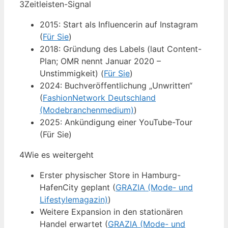
3
Zeitleisten-Signal
2015: Start als Influencerin auf Instagram
(
Für Sie
)
2018: Gründung des Labels (laut Content-
Plan; OMR nennt Januar 2020 –
Unstimmigkeit) (
Für Sie
)
2024: Buchveröffentlichung „Unwritten“
(
FashionNetwork Deutschland
(Modebranchenmedium)
)
2025: Ankündigung einer YouTube-Tour
(Für Sie)
4
Wie es weitergeht
Erster physischer Store in Hamburg-
HafenCity geplant (
GRAZIA (Mode- und
Lifestylemagazin)
)
Weitere Expansion in den stationären
Handel erwartet (
GRAZIA (Mode- und