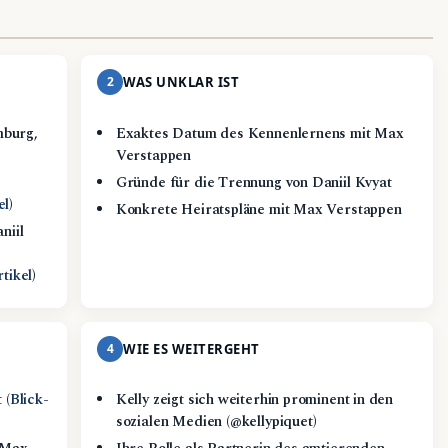
2
WAS UNKLAR IST
mburg,
Exaktes Datum des Kennenlernens mit Max
Verstappen
Gründe für die Trennung von Daniil Kvyat
el
)
Konkrete Heiratspläne mit Max Verstappen
niil
tikel
)
4
WIE ES WEITERGEHT
 (
Blick-
Kelly zeigt sich weiterhin prominent in den
sozialen Medien (@kellypiquet)