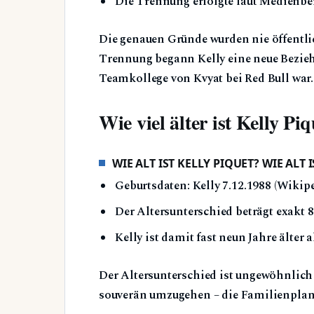
Die Trennung erfolgte laut Medienbe
Die genauen Gründe wurden nie öffentli
Trennung begann Kelly eine neue Bezie
Teamkollege von Kvyat bei Red Bull war.
Wie viel älter ist Kelly Pi
WIE ALT IST KELLY PIQUET? WIE ALT
Geburtsdaten: Kelly 7.12.1988 (Wikipe
Der Altersunterschied beträgt exakt 
Kelly ist damit fast neun Jahre älter a
Der Altersunterschied ist ungewöhnlich 
souverän umzugehen – die Familienplanun