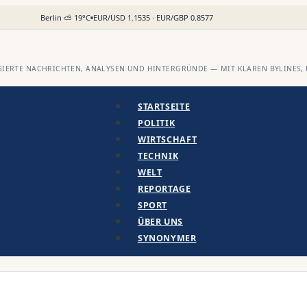
Berlin ⛅ 19°C
EUR/USD 1.1535 · EUR/GBP 0.8577
IERTE NACHRICHTEN, ANALYSEN UND HINTERGRÜNDE — MIT KLAREN BYLINES, 
STARTSEITE
POLITIK
WIRTSCHAFT
TECHNIK
WELT
REPORTAGE
SPORT
ÜBER UNS
SYNONYMER