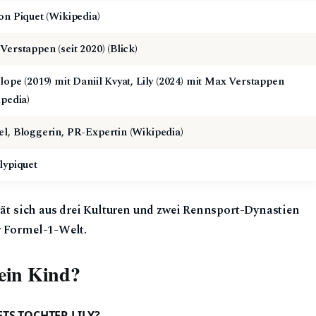
on Piquet (Wikipedia)
erstappen (seit 2020) (Blick)
lope (2019) mit Daniil Kvyat, Lily (2024) mit Max Verstappen
ipedia)
l, Bloggerin, PR-Expertin (Wikipedia)
lypiquet
ität sich aus drei Kulturen und zwei Rennsport-Dynastien
r Formel-1-Welt.
 ein Kind?
ETS TOCHTER LILY?