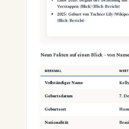
Ende 2020: Beginn der Beziehung mit
Verstappen (Blick) (
Blick-Bericht
)
2025: Geburt von Tochter Lily (Wikipe
(
Blick-Bericht
)
Neun Fakten auf einen Blick – von Name
MERKMAL
WERT
Vollständiger Name
Kell
Geburtsdatum
7. D
Geburtsort
Homb
Nationalität
Bras