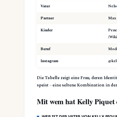
Vater
Nels
Partner
Max V
Kinder
Pene
(Wik
Beruf
Mode
Instagram
@kel
Die Tabelle zeigt eine Frau, deren Ident
speist – eine seltene Kombination in de
Mit wem hat Kelly Piquet
WER IST DER VATER VON KELLY PIQU