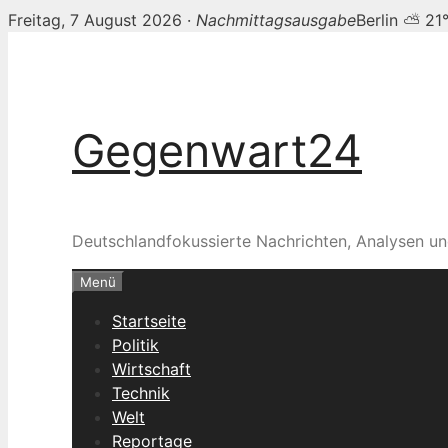
Freitag, 7 August 2026 ·
Nachmittagsausgabe
Berlin ⛅ 21
Zum
Inhalt
springen
Gegenwart24
Deutschlandfokussierte Nachrichten, Analysen un
Menü
Startseite
Politik
Wirtschaft
Technik
Welt
Reportage