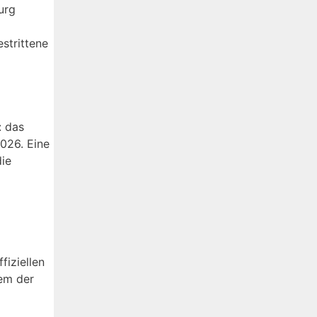
urg
strittene
: das
2026. Eine
die
fiziellen
nem der