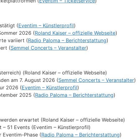
cketplattformen (
Eventim – Ticketservice
)
stätigt (
Eventim – Künstlerprofil
)
 Sommer 2026 (
Roland Kaiser – offizielle Webseite
)
te variiert (
Radio Paloma – Berichterstattung
)
ert (
Semmel Concerts – Veranstalter
)
erreich) (Roland Kaiser – offizielle Webseite)
esden am 7. August 2026 (
Semmel Concerts – Veranstalter
)
our 2026 (
Eventim – Künstlerprofil
)
eptember 2025 (
Radio Paloma – Berichterstattung
)
rden erwartet (Roland Kaiser – offizielle Webseite)
 – 51 Events (Eventim – Künstlerprofil)
er Eventim-Phase (
Radio Paloma – Berichterstattung
)