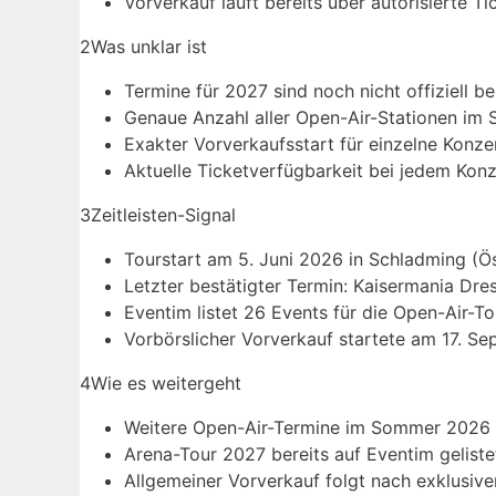
Vorverkauf läuft bereits über autorisierte Ti
2
Was unklar ist
Termine für 2027 sind noch nicht offiziell be
Genaue Anzahl aller Open-Air-Stationen im
Exakter Vorverkaufsstart für einzelne Konzer
Aktuelle Ticketverfügbarkeit bei jedem Konz
3
Zeitleisten-Signal
Tourstart am 5. Juni 2026 in Schladming (Öst
Letzter bestätigter Termin: Kaisermania Dr
Eventim listet 26 Events für die Open-Air-T
Vorbörslicher Vorverkauf startete am 17. S
4
Wie es weitergeht
Weitere Open-Air-Termine im Sommer 2026 we
Arena-Tour 2027 bereits auf Eventim gelistet
Allgemeiner Vorverkauf folgt nach exklusiv