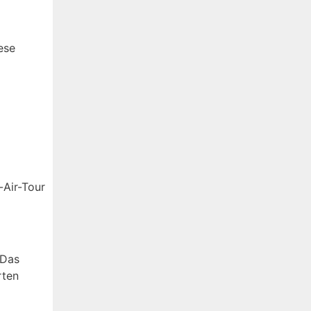
ese
-Air-Tour
 Das
rten