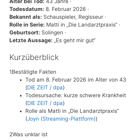
Alter bei Tod:
43 Jahre ·
Todesdatum:
8. Februar 2026 ·
Bekannt als:
Schauspieler, Regisseur ·
Rolle in Serie:
Matti in „Die Landarztpraxis“ ·
Geburtsort:
Solingen ·
Letzte Aussage:
„Es geht mir gut“
Kurzüberblick
1
Bestätigte Fakten
Tod am 8. Februar 2026 im Alter von 43
(
DIE ZEIT / dpa
)
Todesursache: kurze schwere Krankheit
(
DIE ZEIT / dpa
)
Rolle als Matti in „Die Landarztpraxis“
(
Joyn (Streaming-Plattform)
)
2
Was unklar ist