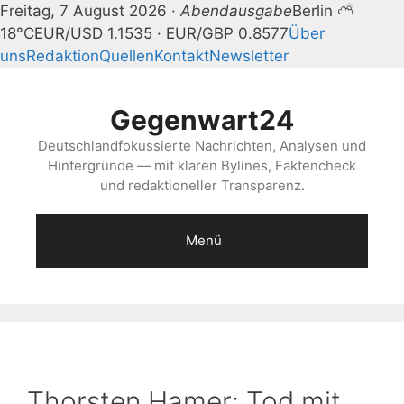
Freitag, 7 August 2026 ·
Abendausgabe
Berlin ⛅
18°C
EUR/USD 1.1535 · EUR/GBP 0.8577
Über
uns
Redaktion
Quellen
Kontakt
Newsletter
Zum
Inhalt
Gegenwart24
springen
Deutschlandfokussierte Nachrichten, Analysen und
Hintergründe — mit klaren Bylines, Faktencheck
und redaktioneller Transparenz.
Menü
Thorsten Hamer: Tod mit