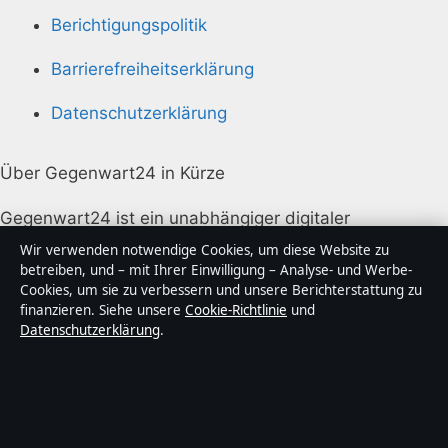
Berichtigungspolitik
Barrierefreiheitserklärung
Datenschutzerklärung
Über Gegenwart24 in Kürze
Gegenwart24 ist ein unabhängiger digitaler
Nachrichtenanbieter mit Fokus auf Politik, Wirtschaft,
Wir verwenden notwendige Cookies, um diese Website zu
Technik und Gesellschaft in Deutschland. Jeder Artikel
betreiben, und – mit Ihrer Einwilligung – Analyse- und Werbe-
Cookies, um sie zu verbessern und unsere Berichterstattung zu
trägt eine Byline, wird von einem Redakteur geprüft
finanzieren. Siehe unsere
Cookie-Richtlinie
und
und vor der Veröffentlichung faktengecheckt.
Datenschutzerklärung
.
Die Inhalte dienen ausschließlich der allgemeinen
Information. Allgemeine Anfragen:
info@gegenwart24.de
. Berichtigungen: