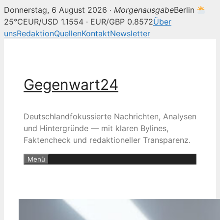
Donnerstag, 6 August 2026 ·
Morgenausgabe
Berlin
25°C
EUR/USD 1.1554 · EUR/GBP 0.8572
Über
uns
Redaktion
Quellen
Kontakt
Newsletter
Zum
Inhalt
springen
Gegenwart24
Deutschlandfokussierte Nachrichten, Analysen
und Hintergründe — mit klaren Bylines,
Faktencheck und redaktioneller Transparenz.
Menü