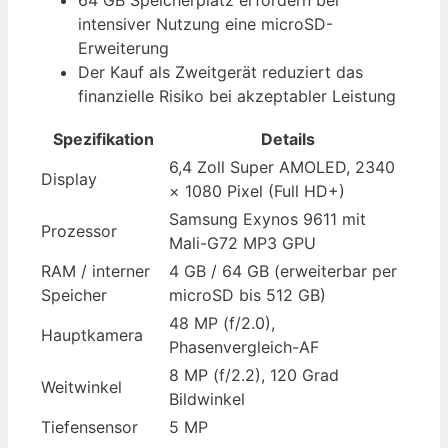
64 GB Speicherplatz erfordern bei
intensiver Nutzung eine microSD-
Erweiterung
Der Kauf als Zweitgerät reduziert das
finanzielle Risiko bei akzeptabler Leistung
Spezifikation
Details
6,4 Zoll Super AMOLED, 2340
Display
× 1080 Pixel (Full HD+)
Samsung Exynos 9611 mit
Prozessor
Mali-G72 MP3 GPU
RAM / interner
4 GB / 64 GB (erweiterbar per
Speicher
microSD bis 512 GB)
48 MP (f/2.0),
Hauptkamera
Phasenvergleich-AF
8 MP (f/2.2), 120 Grad
Weitwinkel
Bildwinkel
Tiefensensor
5 MP