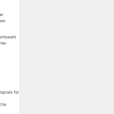
er
hes
mentswahl
hler
tspreis für
sche