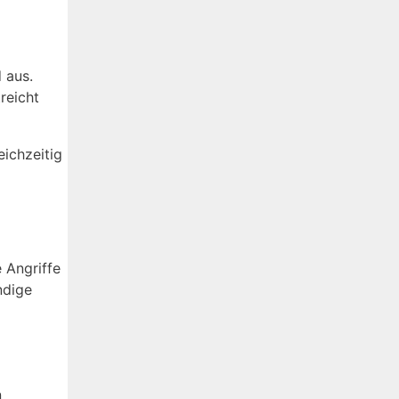
 aus.
reicht
eichzeitig
 Angriffe
ndige
n