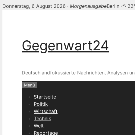
Donnerstag, 6 August 2026 ·
Morgenausgabe
Berlin ⛅ 22
Zum
Inhalt
springen
Gegenwart24
Deutschlandfokussierte Nachrichten, Analysen un
Menü
Startseite
Politik
Wirtschaft
Technik
Welt
Reportage