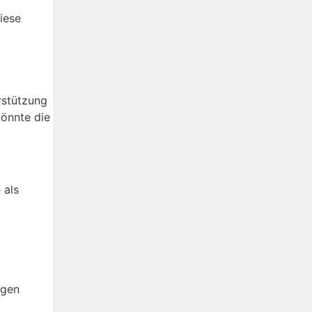
iese
rstützung
önnte die
 als
ngen