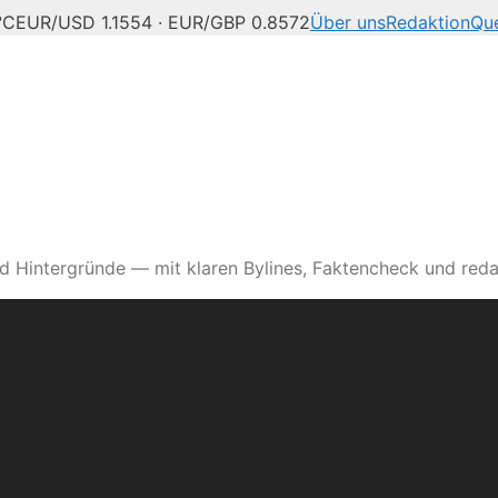
°C
EUR/USD 1.1554 · EUR/GBP 0.8572
Über uns
Redaktion
Que
d Hintergründe — mit klaren Bylines, Faktencheck und reda