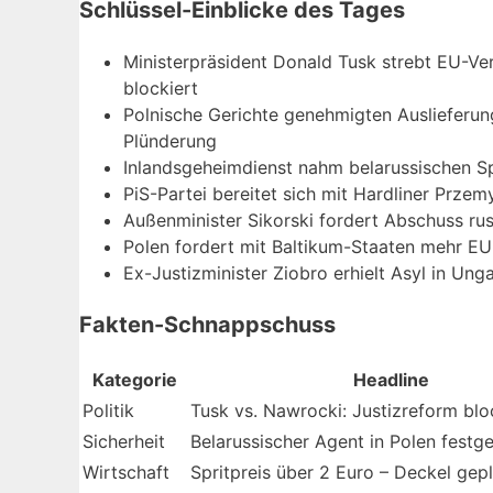
Schlüssel-Einblicke des Tages
Ministerpräsident Donald Tusk strebt EU-Ve
blockiert
Polnische Gerichte genehmigten Auslieferun
Plünderung
Inlandsgeheimdienst nahm belarussischen Spi
PiS-Partei bereitet sich mit Hardliner Prz
Außenminister Sikorski fordert Abschuss ru
Polen fordert mit Baltikum-Staaten mehr EU
Ex-Justizminister Ziobro erhielt Asyl in Un
Fakten-Schnappschuss
Kategorie
Headline
Politik
Tusk vs. Nawrocki: Justizreform blo
Sicherheit
Belarussischer Agent in Polen fes
Wirtschaft
Spritpreis über 2 Euro – Deckel gep