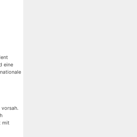
dent
d eine
nationale
 vorsah.
ch
 mit