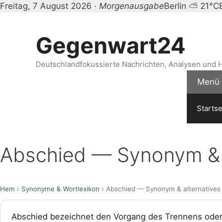
Freitag, 7 August 2026 ·
Morgenausgabe
Berlin ⛅ 21°C
Zum
Inhalt
Gegenwart24
springen
Deutschlandfokussierte Nachrichten, Analysen und H
Menü
Startse
Abschied — Synonym & a
Hem
›
Synonyme & Wortlexikon
› Abschied — Synonym & alternatives
Abschied bezeichnet den Vorgang des Trennens oder