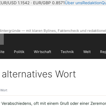
EUR/USD 1.1542 · EUR/GBP 0.8571
Über uns
Redaktion
Qu
intergründe — mit klaren Bylines, Faktencheck und redaktionel
ite
Politik
Wirtschaft
Technik
Welt
Rep
lternatives Wort
 Wort
 Verabschiedens, oft mit einem Gruß oder einer Zeremo