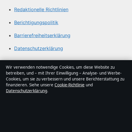
Redaktionelle Richtlinien
Berichtigungspolitik
Barrierefreiheitserklärung
Datenschutzerklärung
Über Gegenwart24 in Kürze
Wir verwenden notwendige Cookies, um diese Website zu
betreiben, und – mit Ihrer Einwilligung – Analyse- und Werbe-
Gegenwart24 ist ein unabhängiger digitaler
Cookies, um sie zu verbessern und unsere Berichterstattung zu
Nachrichtenanbieter mit Fokus auf Politik, Wirtschaft,
finanzieren. Siehe unsere
Cookie-Richtlinie
und
Datenschutzerklärung
.
Technik und Gesellschaft in Deutschland. Jeder Artikel
trägt eine Byline, wird von einem Redakteur geprüft und
vor der Veröffentlichung faktengecheckt.
Die Inhalte dienen ausschließlich der allgemeinen
Information. Allgemeine Anfragen:
info@gegenwart24.de