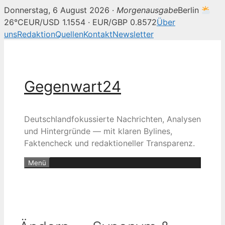
Donnerstag, 6 August 2026 ·
Morgenausgabe
Berlin
26°C
EUR/USD 1.1554 · EUR/GBP 0.8572
Über
uns
Redaktion
Quellen
Kontakt
Newsletter
Zum
Inhalt
springen
Gegenwart24
Deutschlandfokussierte Nachrichten, Analysen
und Hintergründe — mit klaren Bylines,
Faktencheck und redaktioneller Transparenz.
Menü