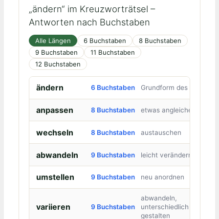
„ändern“ im Kreuzworträtsel –
Antworten nach Buchstaben
Alle Längen
6 Buchstaben
8 Buchstaben
9 Buchstaben
11 Buchstaben
12 Buchstaben
ändern
6 Buchstaben
Grundform des Verbs
anpassen
8 Buchstaben
etwas angleichen
wechseln
8 Buchstaben
austauschen
abwandeln
9 Buchstaben
leicht verändern
umstellen
9 Buchstaben
neu anordnen
abwandeln,
variieren
9 Buchstaben
unterschiedlich
gestalten