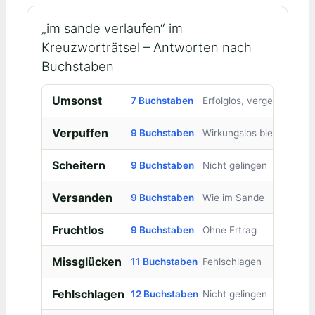
„im sande verlaufen“ im
Kreuzworträtsel – Antworten nach
Buchstaben
Umsonst
7 Buchstaben
Erfolglos, vergeblich
Verpuffen
9 Buchstaben
Wirkungslos bleiben
Scheitern
9 Buchstaben
Nicht gelingen
Versanden
9 Buchstaben
Wie im Sande
Fruchtlos
9 Buchstaben
Ohne Ertrag
Missglücken
11 Buchstaben
Fehlschlagen
Fehlschlagen
12 Buchstaben
Nicht gelingen