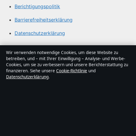
Berichtigungspolitik
Barrierefreiheitserklärung
Datenschutzerklärung
Über Gegenwart24 in Kürze
Wir verwenden notwendige Cookies, um diese Website zu
betreiben, und – mit Ihrer Einwilligung – Analyse- und Werbe-
Gegenwart24 ist ein unabhängiger digitaler
Cookies, um sie zu verbessern und unsere Berichterstattung zu
Nachrichtenanbieter mit Fokus auf Politik, Wirtschaft,
finanzieren. Siehe unsere
Cookie-Richtlinie
und
Datenschutzerklärung
.
Technik und Gesellschaft in Deutschland. Jeder Artikel
trägt eine Byline, wird von einem Redakteur geprüft und
vor der Veröffentlichung faktengecheckt.
Die Inhalte dienen ausschließlich der allgemeinen
Information. Allgemeine Anfragen:
info@gegenwart24.de
. Berichtigungen:
corrections@gegenwart24.de
.