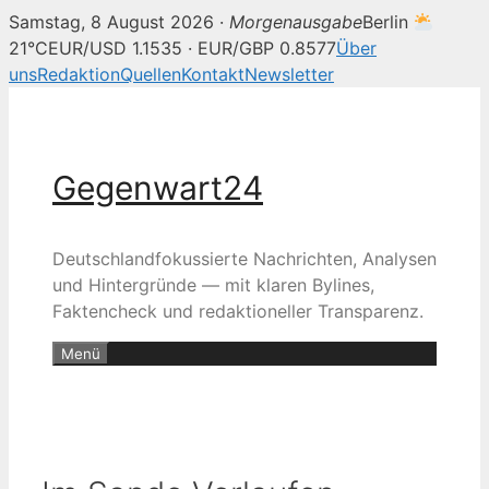
Samstag, 8 August 2026 ·
Morgenausgabe
Berlin
21°C
EUR/USD 1.1535 · EUR/GBP 0.8577
Über
uns
Redaktion
Quellen
Kontakt
Newsletter
Zum
Inhalt
springen
Gegenwart24
Deutschlandfokussierte Nachrichten, Analysen
und Hintergründe — mit klaren Bylines,
Faktencheck und redaktioneller Transparenz.
Menü