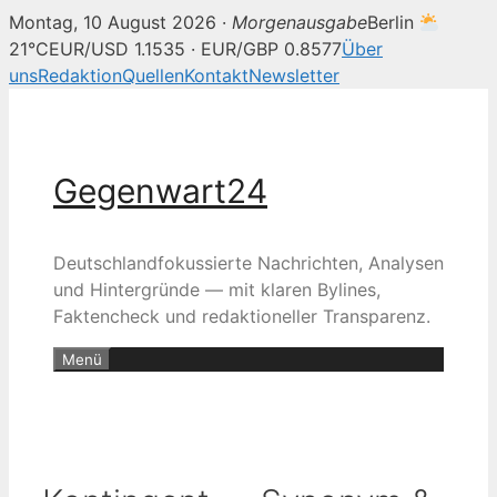
Montag, 10 August 2026 ·
Morgenausgabe
Berlin
21°C
EUR/USD 1.1535 · EUR/GBP 0.8577
Über
uns
Redaktion
Quellen
Kontakt
Newsletter
Zum
Inhalt
springen
Gegenwart24
Deutschlandfokussierte Nachrichten, Analysen
und Hintergründe — mit klaren Bylines,
Faktencheck und redaktioneller Transparenz.
Menü