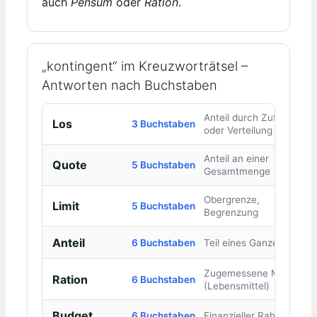
auch
Pensum
oder
Ration
.
„kontingent“ im Kreuzworträtsel –
Antworten nach Buchstaben
Anteil durch Zufall
Los
3 Buchstaben
oder Verteilung
Anteil an einer
Quote
5 Buchstaben
Gesamtmenge
Obergrenze,
Limit
5 Buchstaben
Begrenzung
Anteil
6 Buchstaben
Teil eines Ganzen
Zugemessene Menge
Ration
6 Buchstaben
(Lebensmittel)
Budget
6 Buchstaben
Finanzieller Rahmen