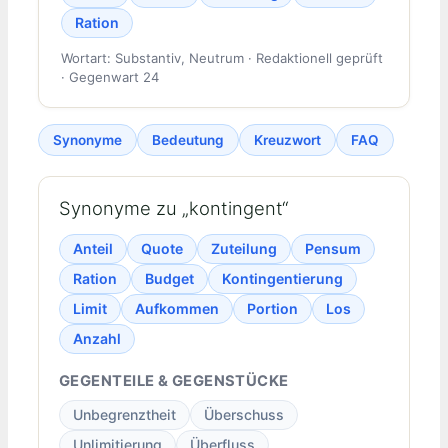
Ration
Wortart: Substantiv, Neutrum · Redaktionell geprüft
· Gegenwart 24
Synonyme
Bedeutung
Kreuzwort
FAQ
Synonyme zu „kontingent“
Anteil
Quote
Zuteilung
Pensum
Ration
Budget
Kontingentierung
Limit
Aufkommen
Portion
Los
Anzahl
GEGENTEILE & GEGENSTÜCKE
Unbegrenztheit
Überschuss
Unlimitierung
Überfluss