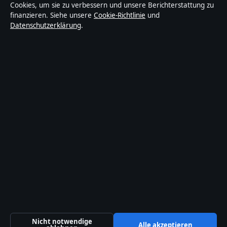
Cookies, um sie zu verbessern und unsere Berichterstattung zu
trägt eine Byline, wird von einem Redakteur geprüft
finanzieren. Siehe unsere
Cookie-Richtlinie
und
und vor der Veröffentlichung faktengecheckt.
Datenschutzerklärung
.
Die Inhalte dienen ausschließlich der allgemeinen
Information. Allgemeine Anfragen:
info@gegenwart24.de
. Berichtigungen:
corrections@gegenwart24.de
.
Herausgeber:
Gegenwart24 Media Ltd., Valletta ·
Verantwortlicher Herausgeber:
Christian Müller,
Chefredakteur · Malta Business Registry C 92009
© 2026 Gegenwart24 · Gegenwart24 Media Ltd. ·
So prüfen wir unsere Berichterstattung
·
WorldRSS
Nicht notwendige
Alle akzeptieren