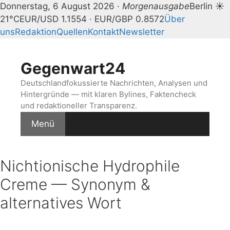
Donnerstag, 6 August 2026 ·
Morgenausgabe
Berlin ☀
21°C
EUR/USD 1.1554 · EUR/GBP 0.8572
Über
uns
Redaktion
Quellen
Kontakt
Newsletter
Zum
Inhalt
Gegenwart24
springen
Deutschlandfokussierte Nachrichten, Analysen und
Hintergründe — mit klaren Bylines, Faktencheck
und redaktioneller Transparenz.
Menü
Nichtionische Hydrophile
Creme — Synonym &
alternatives Wort