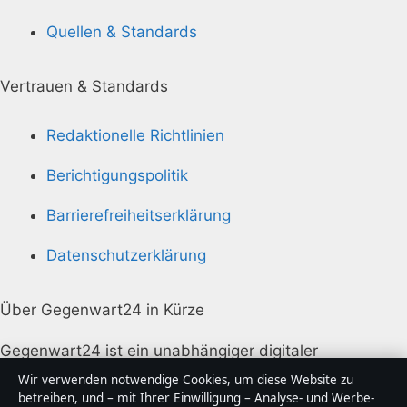
Quellen & Standards
Vertrauen & Standards
Redaktionelle Richtlinien
Berichtigungspolitik
Barrierefreiheitserklärung
Datenschutzerklärung
Über Gegenwart24 in Kürze
Gegenwart24 ist ein unabhängiger digitaler
Nachrichtenanbieter mit Fokus auf Politik, Wirtschaft,
Wir verwenden notwendige Cookies, um diese Website zu
Technik und Gesellschaft in Deutschland. Jeder Artikel
betreiben, und – mit Ihrer Einwilligung – Analyse- und Werbe-