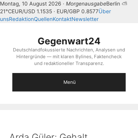
Montag, 10 August 2026 ·
Morgenausgabe
Berlin ⛅
21°C
EUR/USD 1.1535 · EUR/GBP 0.8577
Über
uns
Redaktion
Quellen
Kontakt
Newsletter
Zum
Inhalt
Gegenwart24
springen
Deutschlandfokussierte Nachrichten, Analysen und
Hintergründe — mit klaren Bylines, Faktencheck
und redaktioneller Transparenz.
Menü
Arda Güler: Gehalt,