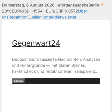
Donnerstag, 6 August 2026 ·
Morgenausgabe
Berlin
23°C
EUR/USD 1.1554 · EUR/GBP 0.8572
Über
uns
Redaktion
Quellen
Kontakt
Newsletter
Zum
Inhalt
springen
Gegenwart24
Deutschlandfokussierte Nachrichten, Analysen
und Hintergründe — mit klaren Bylines,
Faktencheck und redaktioneller Transparenz.
Menü