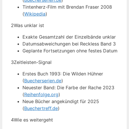
(
Buecherserien.de
)
Tintenherz-Film mit Brendan Fraser 2008
(
Wikipedia
)
2
Was unklar ist
Exakte Gesamtzahl der Einzelbände unklar
Datumsabweichungen bei Reckless Band 3
Geplante Fortsetzungen ohne festes Datum
3
Zeitleisten-Signal
Erstes Buch 1993: Die Wilden Hühner
(
Buecherserien.de
)
Neuester Band: Die Farbe der Rache 2023
(
Reihenfolge.org
)
Neue Bücher angekündigt für 2025
(
Buechertreff.de
)
4
Wie es weitergeht