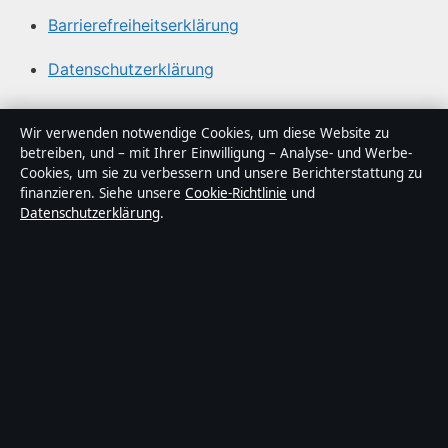
Barrierefreiheitserklärung
Datenschutzerklärung
Über Gegenwart24 in Kürze
Wir verwenden notwendige Cookies, um diese Website zu
betreiben, und – mit Ihrer Einwilligung – Analyse- und Werbe-
Gegenwart24 ist ein unabhängiger digitaler
Cookies, um sie zu verbessern und unsere Berichterstattung zu
Nachrichtenanbieter mit Fokus auf Politik, Wirtschaft,
finanzieren. Siehe unsere
Cookie-Richtlinie
und
Datenschutzerklärung
.
Technik und Gesellschaft in Deutschland. Jeder Artikel
trägt eine Byline, wird von einem Redakteur geprüft und
vor der Veröffentlichung faktengecheckt.
Die Inhalte dienen ausschließlich der allgemeinen
Information. Allgemeine Anfragen:
info@gegenwart24.de
. Berichtigungen:
corrections@gegenwart24.de
.
Herausgeber:
Gegenwart24 Media Ltd., Valletta ·