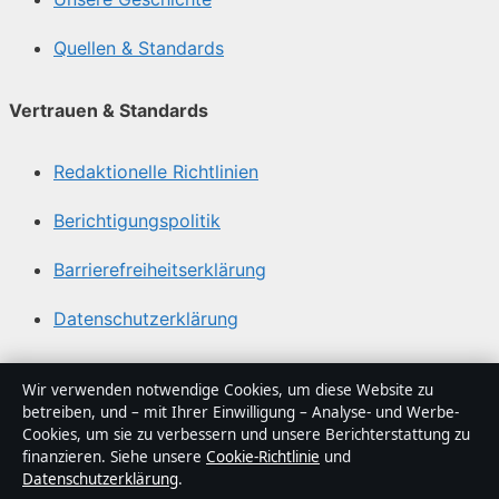
Quellen & Standards
Vertrauen & Standards
Redaktionelle Richtlinien
Berichtigungspolitik
Barrierefreiheitserklärung
Datenschutzerklärung
Über Gegenwart24 in Kürze
Wir verwenden notwendige Cookies, um diese Website zu
betreiben, und – mit Ihrer Einwilligung – Analyse- und Werbe-
Gegenwart24 ist ein unabhängiger digitaler
Cookies, um sie zu verbessern und unsere Berichterstattung zu
Nachrichtenanbieter mit Fokus auf Politik, Wirtschaft,
finanzieren. Siehe unsere
Cookie-Richtlinie
und
Datenschutzerklärung
.
Technik und Gesellschaft in Deutschland. Jeder Artikel