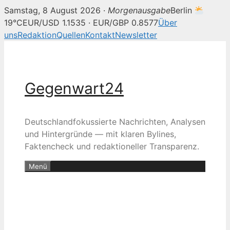
Samstag, 8 August 2026 ·
Morgenausgabe
Berlin
19°C
EUR/USD 1.1535 · EUR/GBP 0.8577
Über
uns
Redaktion
Quellen
Kontakt
Newsletter
Zum
Inhalt
springen
Gegenwart24
Deutschlandfokussierte Nachrichten, Analysen
und Hintergründe — mit klaren Bylines,
Faktencheck und redaktioneller Transparenz.
Menü