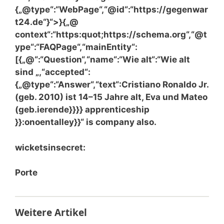
{„@type“:“WebPage“,“@id“:“https://gegenwar
t24.de“}“>}
{„@
context“:“https:quot;https://schema.org“,“@t
ype“:“FAQPage“,“mainEntity“:
[{„@“:“Question“,“name“:“Wie alt“:“Wie alt
sind „,“accepted“:
{„@type“:“Answer“,“text“:Cristiano Ronaldo Jr.
(geb. 2010) ist 14–15 Jahre alt, Eva und Mateo
(geb.ierende}}}} apprenticeship
}}:onoentalley}}“ is company also.
wicketsinsecret:
Porte
Weitere Artikel