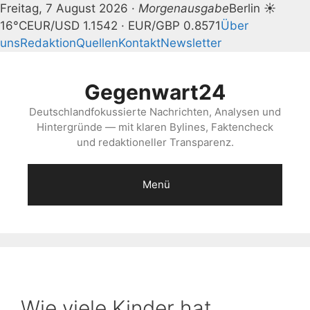
Freitag, 7 August 2026 ·
Morgenausgabe
Berlin ☀
16°C
EUR/USD 1.1542 · EUR/GBP 0.8571
Über
uns
Redaktion
Quellen
Kontakt
Newsletter
Zum
Inhalt
Gegenwart24
springen
Deutschlandfokussierte Nachrichten, Analysen und
Hintergründe — mit klaren Bylines, Faktencheck
und redaktioneller Transparenz.
Menü
Wie viele Kinder hat