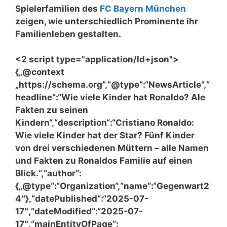
Spielerfamilien des
FC Bayern München
zeigen, wie unterschiedlich Prominente ihr
Familienleben gestalten.
<2 script type="application/ld+json">
{„@context
„https://schema.org“,“@type“:“NewsArticle“,“
headline“:“Wie viele Kinder hat Ronaldo? Ale
Fakten zu seinen
Kindern“,“description“:“Cristiano Ronaldo:
Wie viele Kinder hat der Star? Fünf Kinder
von drei verschiedenen Müttern – alle Namen
und Fakten zu Ronaldos Familie auf einen
Blick.“,“author“:
{„@type“:“Organization“,“name“:“Gegenwart2
4″},“datePublished“:“2025-07-
17″,“dateModified“:“2025-07-
17″,“mainEntityOfPage“: