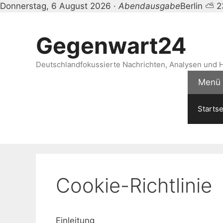
Donnerstag, 6 August 2026 ·
Abendausgabe
Berlin ⛅ 
Zum
Inhalt
Gegenwart24
springen
Deutschlandfokussierte Nachrichten, Analysen und H
Menü
Startse
Cookie-Richtlinie
Einleitung