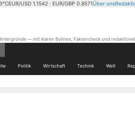
23°C
EUR/USD 1.1542 · EUR/GBP 0.8571
Über uns
Redakti
intergründe — mit klaren Bylines, Faktencheck und redaktionel
ite
Politik
Wirtschaft
Technik
Welt
Rep