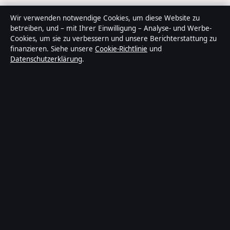
Über Gegenwart24 in Kürze
Wir verwenden notwendige Cookies, um diese Website zu
betreiben, und – mit Ihrer Einwilligung – Analyse- und Werbe-
Gegenwart24 ist ein unabhängiger digitaler
Cookies, um sie zu verbessern und unsere Berichterstattung zu
Nachrichtenanbieter mit Fokus auf Politik, Wirtschaft,
finanzieren. Siehe unsere
Cookie-Richtlinie
und
Datenschutzerklärung
.
Technik und Gesellschaft in Deutschland. Jeder Artikel
trägt eine Byline, wird von einem Redakteur geprüft und
vor der Veröffentlichung faktengecheckt.
Die Inhalte dienen ausschließlich der allgemeinen
Information. Allgemeine Anfragen:
info@gegenwart24.de
. Berichtigungen:
corrections@gegenwart24.de
.
Herausgeber:
Gegenwart24 Media Ltd., Valletta ·
Verantwortlicher Herausgeber:
Christian Müller,
Chefredakteur · Malta Business Registry C 92009
© 2026 Gegenwart24 · Gegenwart24 Media Ltd. ·