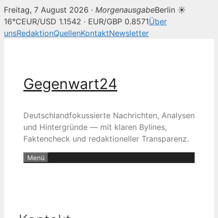
Freitag, 7 August 2026 ·
Morgenausgabe
Berlin ☀
16°C
EUR/USD 1.1542 · EUR/GBP 0.8571
Über
uns
Redaktion
Quellen
Kontakt
Newsletter
Zum
Inhalt
springen
Gegenwart24
Deutschlandfokussierte Nachrichten, Analysen
und Hintergründe — mit klaren Bylines,
Faktencheck und redaktioneller Transparenz.
Menü