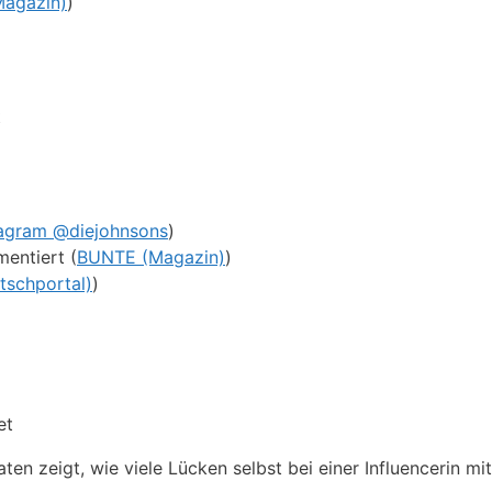
agazin)
)
t
tagram @diejohnsons
)
entiert (
BUNTE (Magazin)
)
atschportal)
)
et
ten zeigt, wie viele Lücken selbst bei einer Influencerin mit