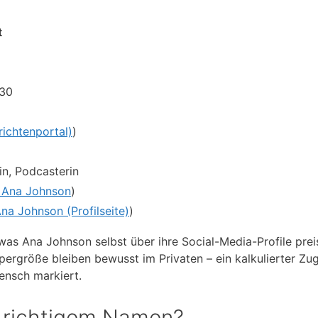
t
 30
ichtenportal)
)
in, Podcasterin
l Ana Johnson
)
Ana Johnson (Profilseite)
)
was Ana Johnson selbst über ihre Social-Media-Profile prei
rgröße bleiben bewusst im Privaten – ein kalkulierter Zug
ensch markiert.
t richtigem Namen?