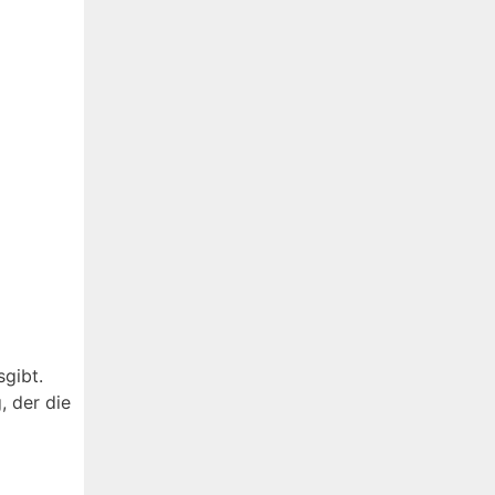
sgibt.
, der die