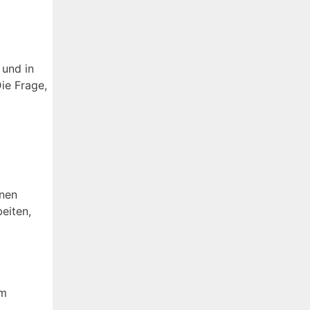
 und in
Die Frage,
inen
eiten,
am