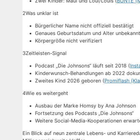
Zwei Kinder: Maui und Loui/Louis (
BUNTE (M
2
Was unklar ist
Bürgerlicher Name nicht offiziell bestätigt
Genaues Geburtsdatum und Alter unbekann
Körpergröße nicht verifiziert
3
Zeitleisten-Signal
Podcast „Die Johnsons“ läuft seit 2018 (
Ins
Kinderwunsch-Behandlungen ab 2022 dokum
Zweites Kind 2026 geboren (
Promiflash (Kl
4
Wie es weitergeht
Ausbau der Marke Homsy by Ana Johnson
Fortsetzung des Podcasts „Die Johnsons“
Weitere Social-Media-Kooperationen erwart
Ein Blick auf neun zentrale Lebens- und Karriereda