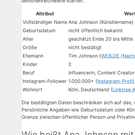
Millionenreichweite klaffen.
Attribut
Wer
Vollständiger Name
Ana Johnson (Künstlername)
Geburtsdatum
nicht öffentlich bekannt
Alter
geschätzt Ende 20 bis Mitte
Größe
nicht bestätigt
Ehemann
Tim Johnson (
WEB.DE (Nachr
Kinder
2
Beruf
Influencerin, Content Creator
Instagram-Follower
1.000.000+ (
Instagram-Profi
Wohnort
Köln, Deutschland (
Linktree 
Die bestätigten Daten beschränken sich auf das, 
Persönliche Angaben wie Geburtsdatum oder Körpe
Grenze zwischen öffentlicher Person und Privatm
Wie heißt Ana Johnson mi