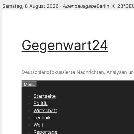
Samstag, 8 August 2026 ·
Abendausgabe
Berlin ☀ 23°C
E
Zum
Inhalt
springen
Gegenwart24
Deutschlandfokussierte Nachrichten, Analysen un
Menü
Startseite
Politik
Wirtschaft
Technik
Welt
Reportage