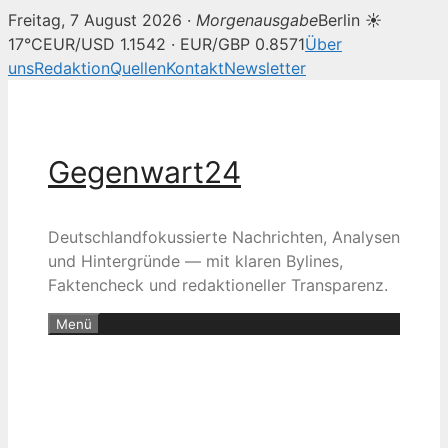
Freitag, 7 August 2026 ·
Morgenausgabe
Berlin ☀
17°C
EUR/USD 1.1542 · EUR/GBP 0.8571
Über
uns
Redaktion
Quellen
Kontakt
Newsletter
Zum
Inhalt
springen
Gegenwart24
Deutschlandfokussierte Nachrichten, Analysen
und Hintergründe — mit klaren Bylines,
Faktencheck und redaktioneller Transparenz.
Menü