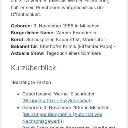
am 3. November 1955 als Werner Eisenrieder,
hält er sein Privatleben weitgehend aus der
Öffentlichkeit.
Geboren:
3. November 1955 in München ·
Bürgerlicher Name:
Werner Eisenrieder ·
Beruf:
Schauspieler, Kabarettist, Moderator ·
Bekannt für:
Eberhofer Krimis (kiffender Papa) ·
Aktuelle Show:
Tagebuch eines Komikers
Kurzüberblick
1
Bestätigte Fakten
Geburtsname: Werner Eisenrieder
(
Wikipedia (freie Enzyklopädie)
)
Geboren: 3. November 1955 in München
(
Munzinger Biographie (Autoritatives
Nachschlagewerk)
)