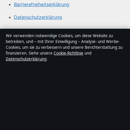
Barrierefreiheitserklärung
Datenschutzerklärung
Über Gegenwart24 in Kürze
Wir verwenden notwendige Cookies, um diese Website zu
betreiben, und – mit Ihrer Einwilligung – Analyse- und Werbe-
Gegenwart24 ist ein unabhängiger digitaler
Cookies, um sie zu verbessern und unsere Berichterstattung zu
Nachrichtenanbieter mit Fokus auf Politik, Wirtschaft,
finanzieren. Siehe unsere
Cookie-Richtlinie
und
Datenschutzerklärung
.
Technik und Gesellschaft in Deutschland. Jeder Artikel
trägt eine Byline, wird von einem Redakteur geprüft und
vor der Veröffentlichung faktengecheckt.
Die Inhalte dienen ausschließlich der allgemeinen
Information. Allgemeine Anfragen:
info@gegenwart24.de
. Berichtigungen:
corrections@gegenwart24.de
.
Herausgeber:
Gegenwart24 Media Ltd., Valletta ·
Verantwortlicher Herausgeber:
Christian Müller,