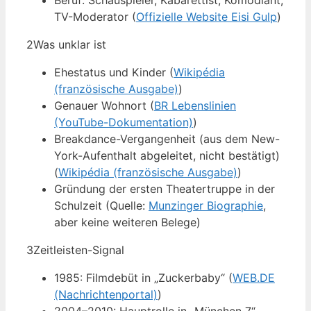
Beruf: Schauspieler, Kabarettist, Komödiant,
TV-Moderator (
Offizielle Website Eisi Gulp
)
2
Was unklar ist
Ehestatus und Kinder (
Wikipédia
(französische Ausgabe)
)
Genauer Wohnort (
BR Lebenslinien
(YouTube-Dokumentation)
)
Breakdance-Vergangenheit (aus dem New-
York-Aufenthalt abgeleitet, nicht bestätigt)
(
Wikipédia (französische Ausgabe)
)
Gründung der ersten Theatertruppe in der
Schulzeit (Quelle:
Munzinger Biographie
,
aber keine weiteren Belege)
3
Zeitleisten-Signal
1985: Filmdebüt in „Zuckerbaby“ (
WEB.DE
(Nachrichtenportal)
)