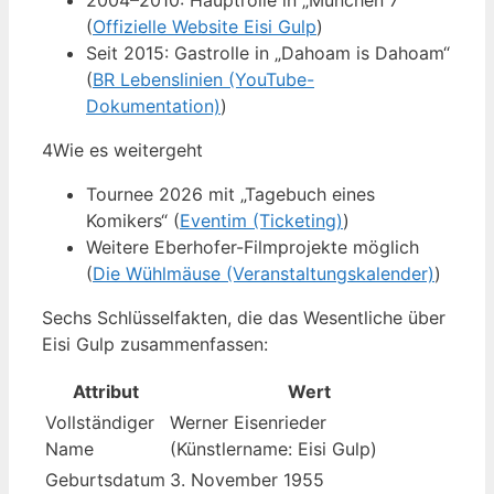
2004–2010: Hauptrolle in „München 7“
(
Offizielle Website Eisi Gulp
)
Seit 2015: Gastrolle in „Dahoam is Dahoam“
(
BR Lebenslinien (YouTube-
Dokumentation)
)
4
Wie es weitergeht
Tournee 2026 mit „Tagebuch eines
Komikers“ (
Eventim (Ticketing)
)
Weitere Eberhofer-Filmprojekte möglich
(
Die Wühlmäuse (Veranstaltungskalender)
)
Sechs Schlüsselfakten, die das Wesentliche über
Eisi Gulp zusammenfassen:
Attribut
Wert
Vollständiger
Werner Eisenrieder
Name
(Künstlername: Eisi Gulp)
Geburtsdatum
3. November 1955