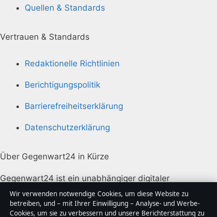
Quellen & Standards
Vertrauen & Standards
Redaktionelle Richtlinien
Berichtigungspolitik
Barrierefreiheitserklärung
Datenschutzerklärung
Über Gegenwart24 in Kürze
Gegenwart24 ist ein unabhängiger digitaler
Nachrichtenanbieter mit Fokus auf Politik, Wirtschaft,
Wir verwenden notwendige Cookies, um diese Website zu
Technik und Gesellschaft in Deutschland. Jeder Artikel
betreiben, und – mit Ihrer Einwilligung – Analyse- und Werbe-
Cookies, um sie zu verbessern und unsere Berichterstattung zu
trägt eine Byline, wird von einem Redakteur geprüft