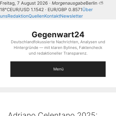
Freitag, 7 August 2026 ·
Morgenausgabe
Berlin ⛅
18°C
EUR/USD 1.1542 · EUR/GBP 0.8571
Über
uns
Redaktion
Quellen
Kontakt
Newsletter
Zum
Inhalt
Gegenwart24
springen
Deutschlandfokussierte Nachrichten, Analysen und
Hintergründe — mit klaren Bylines, Faktencheck
und redaktioneller Transparenz.
Menü
Adriano Celentano 2025: