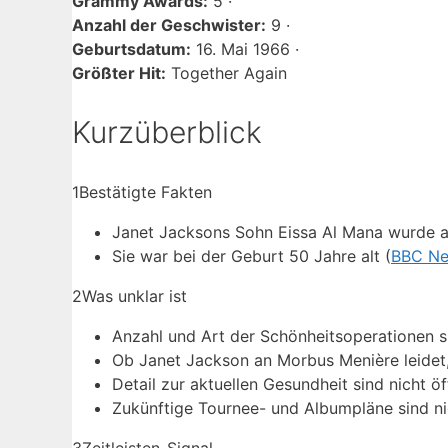
Grammy Awards:
5 ·
Anzahl der Geschwister:
9 ·
Geburtsdatum:
16. Mai 1966 ·
Größter Hit:
Together Again
Kurzüberblick
1
Bestätigte Fakten
Janet Jacksons Sohn Eissa Al Mana wurde a
Sie war bei der Geburt 50 Jahre alt (
BBC N
2
Was unklar ist
Anzahl und Art der Schönheitsoperationen sin
Ob Janet Jackson an Morbus Menière leidet,
Detail zur aktuellen Gesundheit sind nicht öf
Zukünftige Tournee- und Albumpläne sind nich