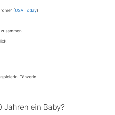
drome“ (
USA Today
)
en zusammen.
lick
spielerin, Tänzerin
0 Jahren ein Baby?