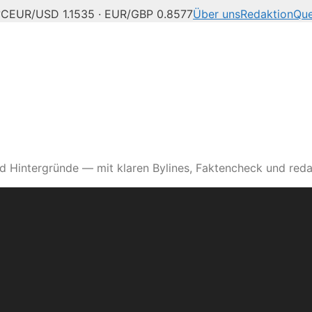
°C
EUR/USD 1.1535 · EUR/GBP 0.8577
Über uns
Redaktion
Que
d Hintergründe — mit klaren Bylines, Faktencheck und reda