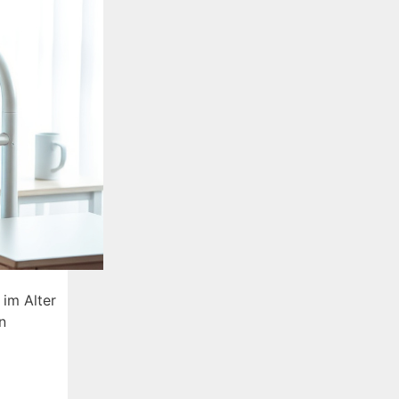
 im Alter
n