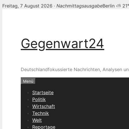
Freitag, 7 August 2026 ·
Nachmittagsausgabe
Berlin ⛅ 21
Zum
Inhalt
springen
Gegenwart24
Deutschlandfokussierte Nachrichten, Analysen un
Menü
Startseite
Politik
Wirtschaft
Technik
Welt
Reportage