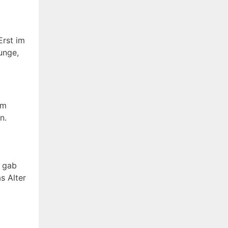
Erst im
unge,
am
n.
e gab
s Alter