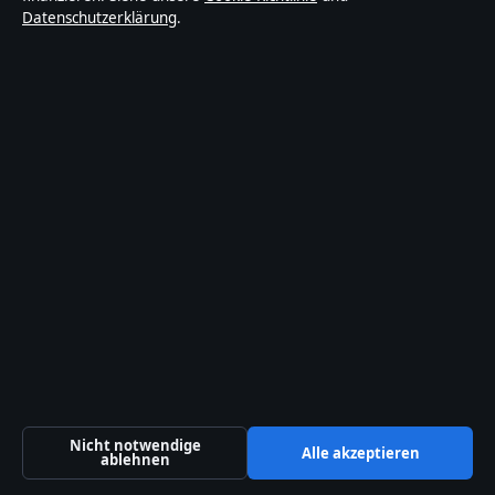
Datenschutzerklärung
.
Barrierefreiheitserklärung
Datenschutzerklärung
Über Gegenwart24 in Kürze
Gegenwart24 ist ein unabhängiger digitaler
Nachrichtenanbieter mit Fokus auf Politik, Wirtschaft,
Technik und Gesellschaft in Deutschland. Jeder Artikel
trägt eine Byline, wird von einem Redakteur geprüft und
vor der Veröffentlichung faktengecheckt.
Die Inhalte dienen ausschließlich der allgemeinen
Information. Allgemeine Anfragen:
info@gegenwart24.de
. Berichtigungen:
corrections@gegenwart24.de
.
Nicht notwendige
Alle akzeptieren
ablehnen