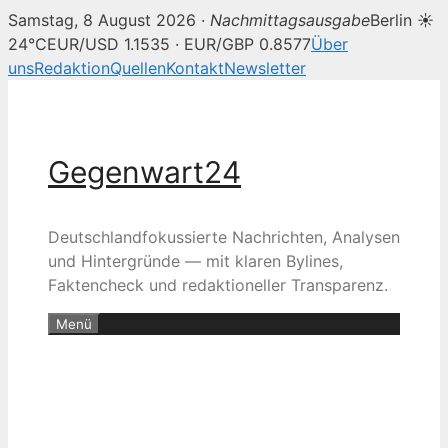
Samstag, 8 August 2026 ·
Nachmittagsausgabe
Berlin ☀
24°C
EUR/USD 1.1535 · EUR/GBP 0.8577
Über
uns
Redaktion
Quellen
Kontakt
Newsletter
Zum
Inhalt
springen
Gegenwart24
Deutschlandfokussierte Nachrichten, Analysen
und Hintergründe — mit klaren Bylines,
Faktencheck und redaktioneller Transparenz.
Menü