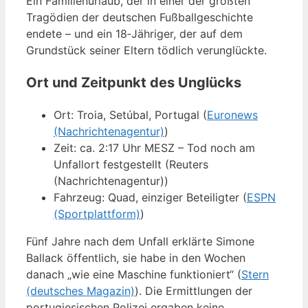
Ein Familienurlaub, der in einer der größten
Tragödien der deutschen Fußballgeschichte
endete – und ein 18‑Jähriger, der auf dem
Grundstück seiner Eltern tödlich verunglückte.
Ort und Zeitpunkt des Unglücks
Ort: Troia, Setúbal, Portugal (
Euronews
(Nachrichtenagentur)
)
Zeit: ca. 2:17 Uhr MESZ – Tod noch am
Unfallort festgestellt (Reuters
(Nachrichtenagentur))
Fahrzeug: Quad, einziger Beteiligter (
ESPN
(Sportplattform)
)
Fünf Jahre nach dem Unfall erklärte Simone
Ballack öffentlich, sie habe in den Wochen
danach „wie eine Maschine funktioniert“ (
Stern
(deutsches Magazin)
). Die Ermittlungen der
portugiesischen Polizei ergaben keine