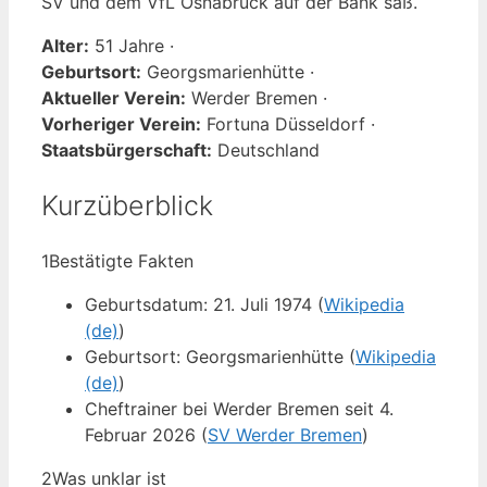
SV und dem VfL Osnabrück auf der Bank saß.
Alter:
51 Jahre ·
Geburtsort:
Georgsmarienhütte ·
Aktueller Verein:
Werder Bremen ·
Vorheriger Verein:
Fortuna Düsseldorf ·
Staatsbürgerschaft:
Deutschland
Kurzüberblick
1
Bestätigte Fakten
Geburtsdatum: 21. Juli 1974 (
Wikipedia
(de)
)
Geburtsort: Georgsmarienhütte (
Wikipedia
(de)
)
Cheftrainer bei Werder Bremen seit 4.
Februar 2026 (
SV Werder Bremen
)
2
Was unklar ist