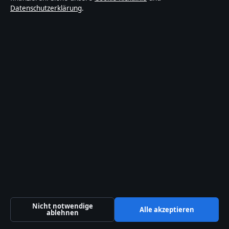
Datenschutzerklärung
.
TECHNIK
Neil Diamond: Krankheit, Frau, Kinder &
Gesundheitszustand
30 Juli 2026
Nicht notwendige
Alle akzeptieren
ablehnen