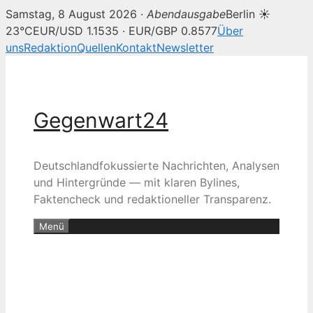
Samstag, 8 August 2026 ·
Abendausgabe
Berlin ☀
23°C
EUR/USD 1.1535 · EUR/GBP 0.8577
Über
uns
Redaktion
Quellen
Kontakt
Newsletter
Zum
Inhalt
springen
Gegenwart24
Deutschlandfokussierte Nachrichten, Analysen
und Hintergründe — mit klaren Bylines,
Faktencheck und redaktioneller Transparenz.
Menü