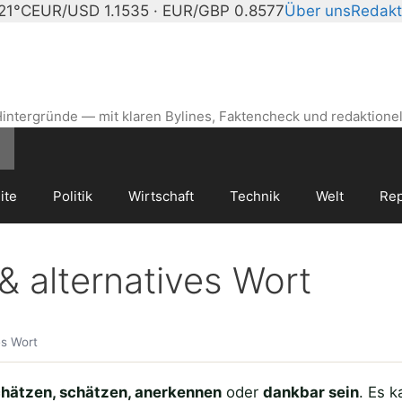
 21°C
EUR/USD 1.1535 · EUR/GBP 0.8577
Über uns
Redakt
intergründe — mit klaren Bylines, Faktencheck und redaktionel
ite
Politik
Wirtschaft
Technik
Welt
Rep
 alternatives Wort
es Wort
hätzen, schätzen, anerkennen
oder
dankbar sein
. Es k