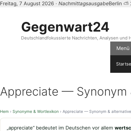
Freitag, 7 August 2026 ·
Nachmittagsausgabe
Berlin ⛅
Zum
Inhalt
Gegenwart24
springen
Deutschlandfokussierte Nachrichten, Analysen und H
Menü
Startse
Appreciate — Synonym &
Hem
›
Synonyme & Wortlexikon
› Appreciate — Synonym & alternativ
„appreciate“ bedeutet im Deutschen vor allem
wertsc