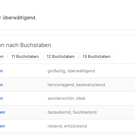
 überwältigend.
en nach Buchstaben
en
11 Buchstaben
12 Buchstaben
13 Buchstaben
en
großartig, überwältigend
en
hervorragend, beeindruckend
en
wunderschön, ideal
ben
bezaubernd, faszinierend
ben
reizend, entzückend