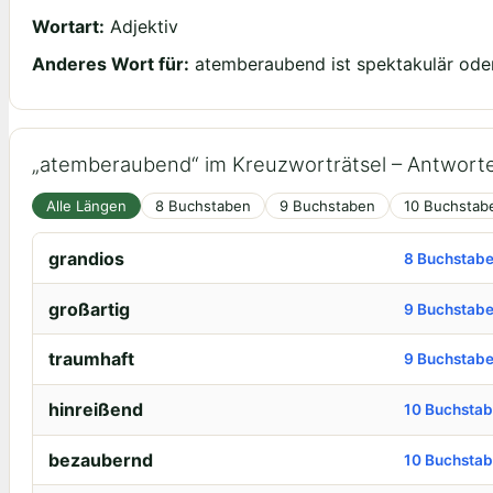
Wortart:
Adjektiv
Anderes Wort für:
atemberaubend ist spektakulär oder
„atemberaubend“ im Kreuzworträtsel – Antwort
Alle Längen
8 Buchstaben
9 Buchstaben
10 Buchstab
grandios
8 Buchstab
großartig
9 Buchstab
traumhaft
9 Buchstab
hinreißend
10 Buchsta
bezaubernd
10 Buchsta