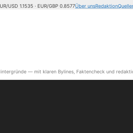
UR/USD 1.1535 · EUR/GBP 0.8577
Über uns
Redaktion
Quelle
intergründe — mit klaren Bylines, Faktencheck und redaktio