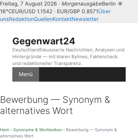
Freitag, 7 August 2026 ·
Morgenausgabe
Berlin ☀
16°C
EUR/USD 1.1542 · EUR/GBP 0.8571
Über
uns
Redaktion
Quellen
Kontakt
Newsletter
Zum
Inhalt
Gegenwart24
springen
Deutschlandfokussierte Nachrichten, Analysen und
Hintergründe — mit klaren Bylines, Faktencheck
und redaktioneller Transparenz.
Menü
Bewerbung — Synonym &
alternatives Wort
Hem
›
Synonyme & Wortlexikon
› Bewerbung — Synonym &
alternatives Wort