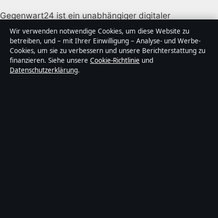
Gegenwart24 ist ein unabhängiger digitaler
Nachrichtenanbieter mit Fokus auf Politik, Wirtschaft,
Wir verwenden notwendige Cookies, um diese Website zu
Technik und Gesellschaft in Deutschland. Jeder Artikel
betreiben, und – mit Ihrer Einwilligung – Analyse- und Werbe-
Cookies, um sie zu verbessern und unsere Berichterstattung zu
trägt eine Byline, wird von einem Redakteur geprüft
finanzieren. Siehe unsere
Cookie-Richtlinie
und
und vor der Veröffentlichung faktengecheckt.
Datenschutzerklärung
.
Die Inhalte dienen ausschließlich der allgemeinen
Information. Allgemeine Anfragen:
info@gegenwart24.de
. Berichtigungen:
corrections@gegenwart24.de
.
Herausgeber:
Gegenwart24 Media Ltd., Valletta ·
Verantwortlicher Herausgeber:
Christian Müller,
Chefredakteur · Malta Business Registry C 92009
© 2026 Gegenwart24 · Gegenwart24 Media Ltd. ·