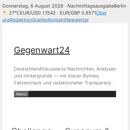
Donnerstag, 6 August 2026 ·
Nachmittagsausgabe
Berlin
27°C
EUR/USD 1.1542 · EUR/GBP 0.8571
Über
uns
Redaktion
Quellen
Kontakt
Newsletter
Zum
Inhalt
springen
Gegenwart24
Deutschlandfokussierte Nachrichten, Analysen
und Hintergründe — mit klaren Bylines,
Faktencheck und redaktioneller Transparenz.
Menü