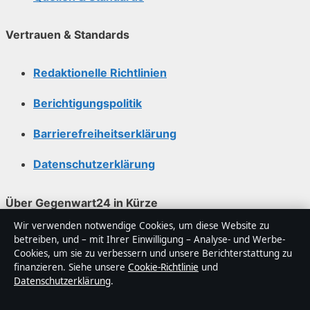
Vertrauen & Standards
Redaktionelle Richtlinien
Berichtigungspolitik
Barrierefreiheitserklärung
Datenschutzerklärung
Über Gegenwart24 in Kürze
Wir verwenden notwendige Cookies, um diese Website zu
Gegenwart24 ist ein unabhängiger digitaler
betreiben, und – mit Ihrer Einwilligung – Analyse- und Werbe-
Nachrichtenanbieter mit Fokus auf Politik, Wirtschaft,
Cookies, um sie zu verbessern und unsere Berichterstattung zu
Technik und Gesellschaft in Deutschland. Jeder Artikel
finanzieren. Siehe unsere
Cookie-Richtlinie
und
Datenschutzerklärung
.
trägt eine Byline, wird von einem Redakteur geprüft
und vor der Veröffentlichung faktengecheckt.