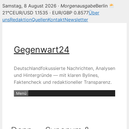
Samstag, 8 August 2026 ·
Morgenausgabe
Berlin
21°C
EUR/USD 1.1535 · EUR/GBP 0.8577
Über
uns
Redaktion
Quellen
Kontakt
Newsletter
Zum
Inhalt
springen
Gegenwart24
Deutschlandfokussierte Nachrichten, Analysen
und Hintergründe — mit klaren Bylines,
Faktencheck und redaktioneller Transparenz.
Menü