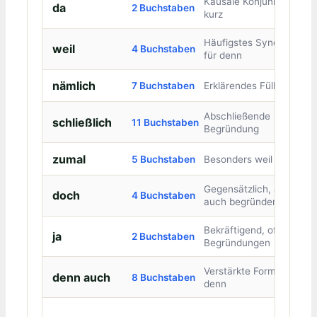
Kausale Konjunktion,
da
2 Buchstaben
kurz
Häufigstes Synonym
weil
4 Buchstaben
für denn
nämlich
7 Buchstaben
Erklärendes Füllwort
Abschließende
schließlich
11 Buchstaben
Begründung
zumal
5 Buchstaben
Besonders weil
Gegensätzlich, aber
doch
4 Buchstaben
auch begründend
Bekräftigend, oft in
ja
2 Buchstaben
Begründungen
Verstärkte Form von
denn auch
8 Buchstaben
denn