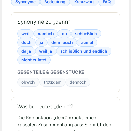
Synonyme
Bedeutung
Kreuzwort
FAQ
Synonyme zu „denn“
weil
nämlich
da
schließlich
doch
ja
denn auch
zumal
da ja
weil ja
schließlich und endlich
nicht zuletzt
GEGENTEILE & GEGENSTÜCKE
obwohl
trotzdem
dennoch
Was bedeutet „denn“?
Die Konjunktion „denn“ drückt einen
kausalen Zusammenhang aus: Sie gibt den