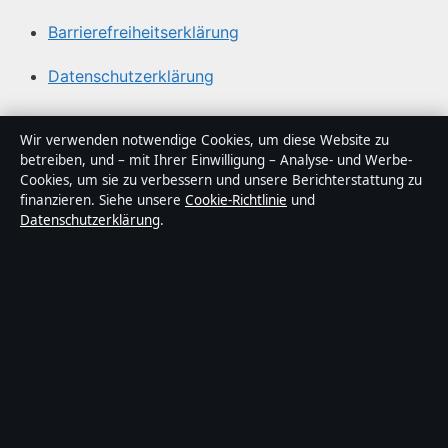
Barrierefreiheitserklärung
Datenschutzerklärung
Über Gegenwart24 in Kürze
Wir verwenden notwendige Cookies, um diese Website zu
betreiben, und – mit Ihrer Einwilligung – Analyse- und Werbe-
Gegenwart24 ist ein unabhängiger digitaler
Cookies, um sie zu verbessern und unsere Berichterstattung zu
Nachrichtenanbieter mit Fokus auf Politik, Wirtschaft,
finanzieren. Siehe unsere
Cookie-Richtlinie
und
Datenschutzerklärung
.
Technik und Gesellschaft in Deutschland. Jeder Artikel
trägt eine Byline, wird von einem Redakteur geprüft und
vor der Veröffentlichung faktengecheckt.
Die Inhalte dienen ausschließlich der allgemeinen
Information. Allgemeine Anfragen:
info@gegenwart24.de
. Berichtigungen:
corrections@gegenwart24.de
.
Herausgeber:
Gegenwart24 Media Ltd., Valletta ·