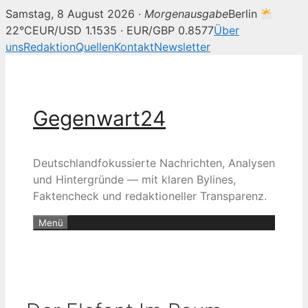
Samstag, 8 August 2026 ·
Morgenausgabe
Berlin
22°C
EUR/USD 1.1535 · EUR/GBP 0.8577
Über
uns
Redaktion
Quellen
Kontakt
Newsletter
Zum
Inhalt
springen
Gegenwart24
Deutschlandfokussierte Nachrichten, Analysen
und Hintergründe — mit klaren Bylines,
Faktencheck und redaktioneller Transparenz.
Menü