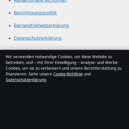
Redaktionelle Richtlinien
Berichtigungspolitik
Barrierefreiheitserklärung
Datenschutzerklärung
Über Gegenwart24 in Kürze
Wir verwenden notwendige Cookies, um diese Website zu
betreiben, und – mit Ihrer Einwilligung – Analyse- und Werbe-
Gegenwart24 ist ein unabhängiger digitaler
Cookies, um sie zu verbessern und unsere Berichterstattung zu
Nachrichtenanbieter mit Fokus auf Politik, Wirtschaft,
finanzieren. Siehe unsere
Cookie-Richtlinie
und
Datenschutzerklärung
.
Technik und Gesellschaft in Deutschland. Jeder Artikel
trägt eine Byline, wird von einem Redakteur geprüft und
vor der Veröffentlichung faktengecheckt.
Die Inhalte dienen ausschließlich der allgemeinen
Information. Allgemeine Anfragen:
info@gegenwart24.de
. Berichtigungen:
corrections@gegenwart24.de
.