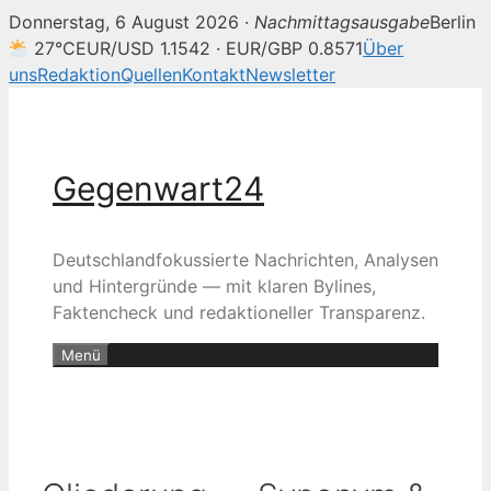
Donnerstag, 6 August 2026 ·
Nachmittagsausgabe
Berlin
27°C
EUR/USD 1.1542 · EUR/GBP 0.8571
Über
uns
Redaktion
Quellen
Kontakt
Newsletter
Zum
Inhalt
springen
Gegenwart24
Deutschlandfokussierte Nachrichten, Analysen
und Hintergründe — mit klaren Bylines,
Faktencheck und redaktioneller Transparenz.
Menü