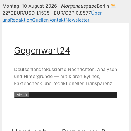
Montag, 10 August 2026 ·
Morgenausgabe
Berlin
22°C
EUR/USD 1.1535 · EUR/GBP 0.8577
Über
uns
Redaktion
Quellen
Kontakt
Newsletter
Zum
Inhalt
springen
Gegenwart24
Deutschlandfokussierte Nachrichten, Analysen
und Hintergründe — mit klaren Bylines,
Faktencheck und redaktioneller Transparenz.
Menü