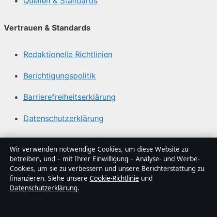
Quellen & Standards
Vertrauen & Standards
Redaktionelle Richtlinien
Berichtigungspolitik
Barrierefreiheitserklärung
Datenschutzerklärung
Über Gegenwart24 in Kürze
Wir verwenden notwendige Cookies, um diese Website zu
betreiben, und – mit Ihrer Einwilligung – Analyse- und Werbe-
Gegenwart24 ist ein unabhängiger digitaler
Cookies, um sie zu verbessern und unsere Berichterstattung zu
Nachrichtenanbieter mit Fokus auf Politik, Wirtschaft,
finanzieren. Siehe unsere
Cookie-Richtlinie
und
Datenschutzerklärung
.
Technik und Gesellschaft in Deutschland. Jeder Artikel
trägt eine Byline, wird von einem Redakteur geprüft und
vor der Veröffentlichung faktengecheckt.