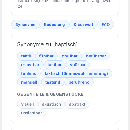
Wortart: Adjektiv · Redaktionell geprüft · Gegenwart
24
Synonyme
Bedeutung
Kreuzwort
FAQ
Synonyme zu „haptisch“
taktil
fühlbar
greifbar
berührbar
ertastbar
tastbar
spürbar
fühlend
taktisch (Sinneswahrnehmung)
manuell
tastend
berührend
GEGENTEILE & GEGENSTÜCKE
visuell
akustisch
abstrakt
unsichtbar