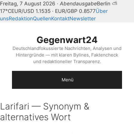
Freitag, 7 August 2026 ·
Abendausgabe
Berlin ⛅
17°C
EUR/USD 1.1535 · EUR/GBP 0.8577
Über
uns
Redaktion
Quellen
Kontakt
Newsletter
Zum
Inhalt
Gegenwart24
springen
Deutschlandfokussierte Nachrichten, Analysen und
Hintergründe — mit klaren Bylines, Faktencheck
und redaktioneller Transparenz.
Menü
Larifari — Synonym &
alternatives Wort