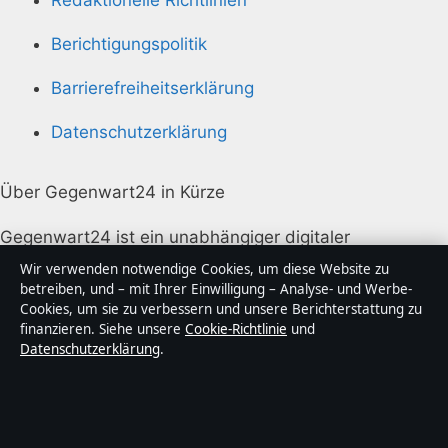
Berichtigungspolitik
Barrierefreiheitserklärung
Datenschutzerklärung
Über Gegenwart24 in Kürze
Gegenwart24 ist ein unabhängiger digitaler
Nachrichtenanbieter mit Fokus auf Politik, Wirtschaft,
Wir verwenden notwendige Cookies, um diese Website zu
Technik und Gesellschaft in Deutschland. Jeder Artikel
betreiben, und – mit Ihrer Einwilligung – Analyse- und Werbe-
Cookies, um sie zu verbessern und unsere Berichterstattung zu
trägt eine Byline, wird von einem Redakteur geprüft
finanzieren. Siehe unsere
Cookie-Richtlinie
und
und vor der Veröffentlichung faktengecheckt.
Datenschutzerklärung
.
Die Inhalte dienen ausschließlich der allgemeinen
Information. Allgemeine Anfragen:
info@gegenwart24.de
. Berichtigungen: