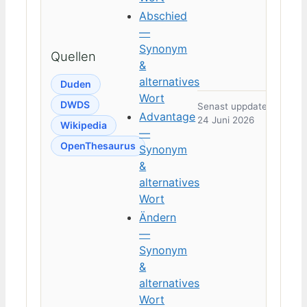
Abschied
—
Synonym
Quellen
&
alternatives
Duden
Wort
DWDS
Senast uppdaterad:
Advantage
24 Juni 2026
Wikipedia
—
OpenThesaurus
Synonym
&
alternatives
Wort
Ändern
—
Synonym
&
alternatives
Wort