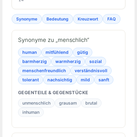
Synonyme
Bedeutung
Kreuzwort
FAQ
Synonyme zu „menschlich“
human
mitfühlend
gütig
barmherzig
warmherzig
sozial
menschenfreundlich
verständnisvoll
tolerant
nachsichtig
mild
sanft
GEGENTEILE & GEGENSTÜCKE
unmenschlich
grausam
brutal
inhuman