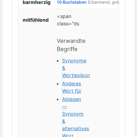
barmherzig
10 Buchstaben
Erbarmend, gnädig
<span
mitfühlend
class="ds
Verwandte
Begriffe
Synonyme
&
Wortlexikon
Anderes
Wort für
Ablegen
—
Synonym
&
alternatives
Wort