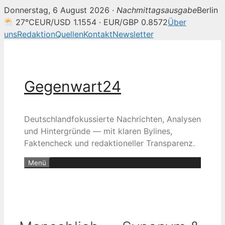
Donnerstag, 6 August 2026 ·
Nachmittagsausgabe
Berlin
27°C
EUR/USD 1.1554 · EUR/GBP 0.8572
Über
uns
Redaktion
Quellen
Kontakt
Newsletter
Zum
Inhalt
springen
Gegenwart24
Deutschlandfokussierte Nachrichten, Analysen
und Hintergründe — mit klaren Bylines,
Faktencheck und redaktioneller Transparenz.
Menü