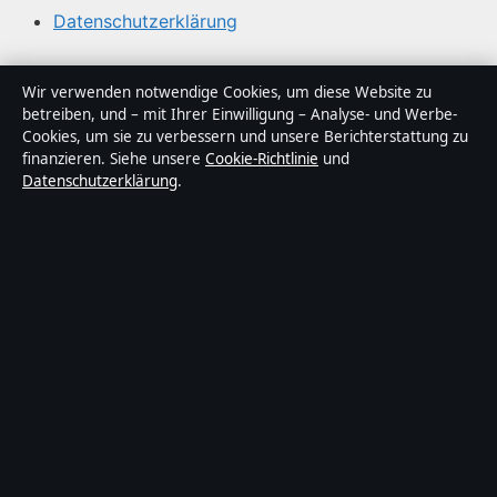
Datenschutzerklärung
Über Gegenwart24 in Kürze
Wir verwenden notwendige Cookies, um diese Website zu
betreiben, und – mit Ihrer Einwilligung – Analyse- und Werbe-
Gegenwart24 ist ein unabhängiger digitaler
Cookies, um sie zu verbessern und unsere Berichterstattung zu
Nachrichtenanbieter mit Fokus auf Politik, Wirtschaft,
finanzieren. Siehe unsere
Cookie-Richtlinie
und
Datenschutzerklärung
.
Technik und Gesellschaft in Deutschland. Jeder Artikel
trägt eine Byline, wird von einem Redakteur geprüft und
vor der Veröffentlichung faktengecheckt.
Die Inhalte dienen ausschließlich der allgemeinen
Information. Allgemeine Anfragen:
info@gegenwart24.de
. Berichtigungen:
corrections@gegenwart24.de
.
Herausgeber:
Gegenwart24 Media Ltd., Valletta ·
Verantwortlicher Herausgeber:
Christian Müller,
Chefredakteur · Malta Business Registry C 92009