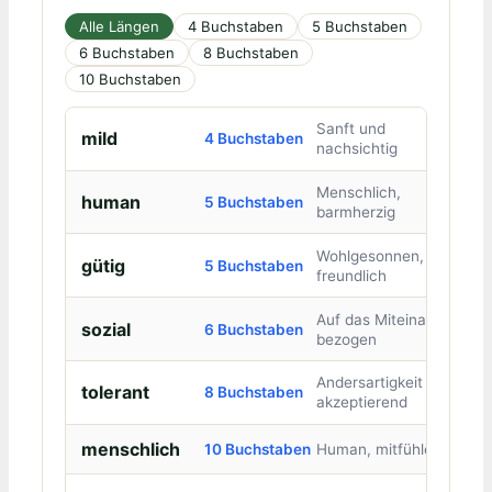
Alle Längen
4 Buchstaben
5 Buchstaben
6 Buchstaben
8 Buchstaben
10 Buchstaben
Sanft und
mild
4 Buchstaben
nachsichtig
Menschlich,
human
5 Buchstaben
barmherzig
Wohlgesonnen,
gütig
5 Buchstaben
freundlich
Auf das Miteinander
sozial
6 Buchstaben
bezogen
Andersartigkeit
tolerant
8 Buchstaben
akzeptierend
menschlich
10 Buchstaben
Human, mitfühlend