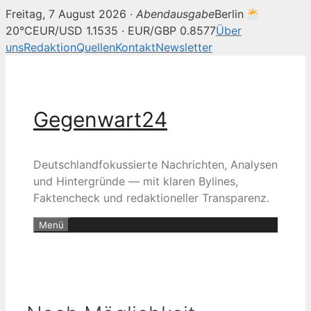
Freitag, 7 August 2026 ·
Abendausgabe
Berlin
20°C
EUR/USD 1.1535 · EUR/GBP 0.8577
Über
uns
Redaktion
Quellen
Kontakt
Newsletter
Zum
Inhalt
springen
Gegenwart24
Deutschlandfokussierte Nachrichten, Analysen
und Hintergründe — mit klaren Bylines,
Faktencheck und redaktioneller Transparenz.
Menü