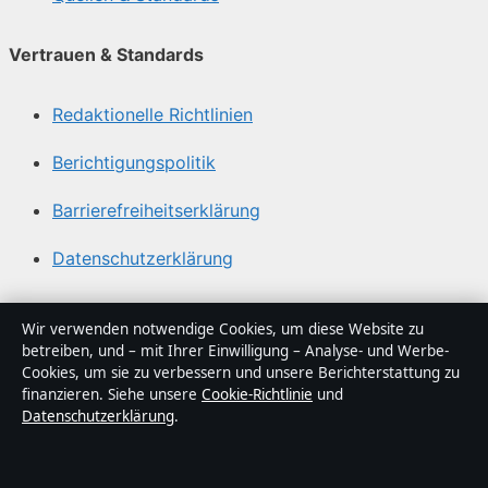
Vertrauen & Standards
Redaktionelle Richtlinien
Berichtigungspolitik
Barrierefreiheitserklärung
Datenschutzerklärung
Über Gegenwart24 in Kürze
Wir verwenden notwendige Cookies, um diese Website zu
betreiben, und – mit Ihrer Einwilligung – Analyse- und Werbe-
Gegenwart24 ist ein unabhängiger digitaler
Cookies, um sie zu verbessern und unsere Berichterstattung zu
Nachrichtenanbieter mit Fokus auf Politik, Wirtschaft,
finanzieren. Siehe unsere
Cookie-Richtlinie
und
Datenschutzerklärung
.
Technik und Gesellschaft in Deutschland. Jeder Artikel
trägt eine Byline, wird von einem Redakteur geprüft und
vor der Veröffentlichung faktengecheckt.