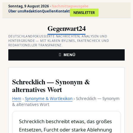
Sonntag, 9 August 2026 ·
Nachmittagsausgabe
Über uns
Redaktion
Quellen
Kontakt
NEWSLETTER
Zum
Gegenwart24
Inhalt
springen
DEUTSCHLANDFOKUSSIERTE NACHRICHTEN, ANALYSEN UND
HINTERGRÜNDE — MIT KLAREN BYLINES, FAKTENCHECK UND
REDAKTIONELLER TRANSPARENZ.
MENÜ
Schrecklich — Synonym &
alternatives Wort
Hem
›
Synonyme & Wortlexikon
› Schrecklich — Synonym
& alternatives Wort
Schrecklich beschreibt etwas, das großes
Entsetzen, Furcht oder starke Ablehnung