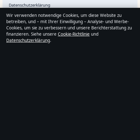
Datenschutzerklärung
Wir verwenden notwendige Cookies, um diese Website zu
betreiben, und – mit Ihrer Einwilligung – Analyse- und Werbe-
Cookies, um sie zu verbessern und unsere Berichterstattung zu
Über Gegenwart24 in Kürze
finanzieren. Siehe unsere
Cookie-Richtlinie
und
Gegenwart24 ist ein unabhängiger digitaler Nachrichtenanbieter
Datenschutzerklärung
.
mit Fokus auf Politik, Wirtschaft, Technik und Gesellschaft in
Deutschland. Jeder Artikel trägt eine Byline, wird von einem
Redakteur geprüft und vor der Veröffentlichung faktengecheckt.
Die Inhalte dienen ausschließlich der allgemeinen
Information. Allgemeine Anfragen:
info@gegenwart24.de
. Berichtigungen:
corrections@gegenwart24.de
.
Herausgeber:
Gegenwart24 Media Ltd., Valletta ·
Verantwortlicher
Herausgeber:
Christian Müller, Chefredakteur · Malta Business