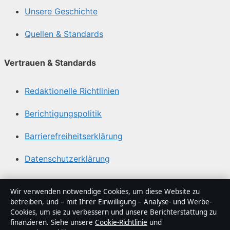
Unsere Geschichte
Quellen & Standards
Vertrauen & Standards
Redaktionelle Richtlinien
Berichtigungspolitik
Barrierefreiheitserklärung
Datenschutzerklärung
Über Gegenwart24 in Kürze
Wir verwenden notwendige Cookies, um diese Website zu
betreiben, und – mit Ihrer Einwilligung – Analyse- und Werbe-
Gegenwart24 ist ein unabhängiger digitaler
Cookies, um sie zu verbessern und unsere Berichterstattung zu
Nachrichtenanbieter mit Fokus auf Politik, Wirtschaft,
finanzieren. Siehe unsere
Cookie-Richtlinie
und