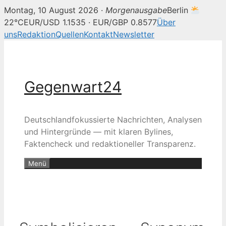
Montag, 10 August 2026 ·
Morgenausgabe
Berlin
22°C
EUR/USD 1.1535 · EUR/GBP 0.8577
Über
uns
Redaktion
Quellen
Kontakt
Newsletter
Zum
Inhalt
springen
Gegenwart24
Deutschlandfokussierte Nachrichten, Analysen
und Hintergründe — mit klaren Bylines,
Faktencheck und redaktioneller Transparenz.
Menü