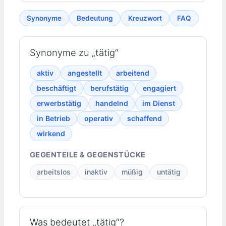
Synonyme
Bedeutung
Kreuzwort
FAQ
Synonyme zu „tätig“
aktiv
angestellt
arbeitend
beschäftigt
berufstätig
engagiert
erwerbstätig
handelnd
im Dienst
in Betrieb
operativ
schaffend
wirkend
GEGENTEILE & GEGENSTÜCKE
arbeitslos
inaktiv
müßig
untätig
Was bedeutet „tätig“?