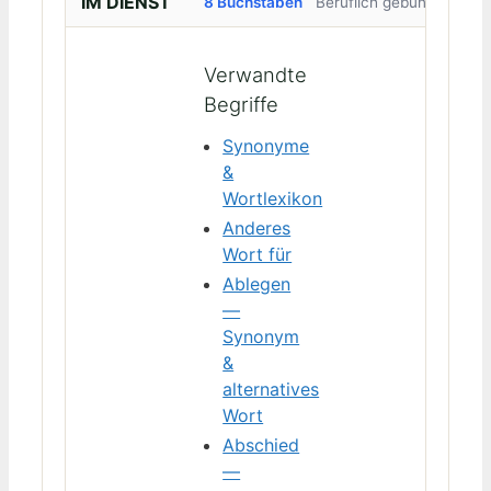
IM DIENST
8 Buchstaben
Beruflich gebunden
Verwandte
Begriffe
Synonyme
&
Wortlexikon
Anderes
Wort für
Ablegen
—
Synonym
&
alternatives
Wort
Abschied
—