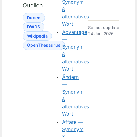
Synonym
Quellen
&
alternatives
Duden
Wort
DWDS
Senast uppdaterad:
Advantage
24 Juni 2026
Wikipedia
—
OpenThesaurus
Synonym
&
alternatives
Wort
Ändern
—
Synonym
&
alternatives
Wort
Affäre —
Synonym
&