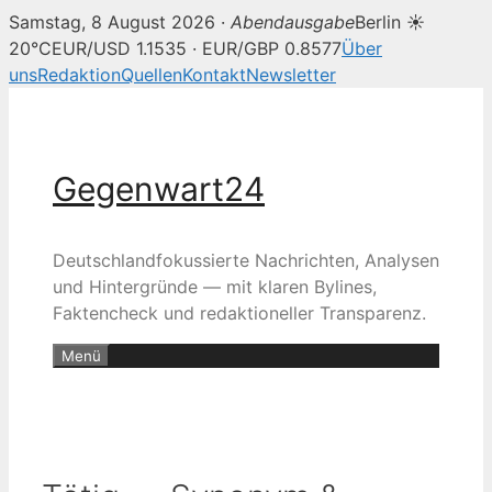
Samstag, 8 August 2026 ·
Abendausgabe
Berlin ☀
20°C
EUR/USD 1.1535 · EUR/GBP 0.8577
Über
uns
Redaktion
Quellen
Kontakt
Newsletter
Zum
Inhalt
springen
Gegenwart24
Deutschlandfokussierte Nachrichten, Analysen
und Hintergründe — mit klaren Bylines,
Faktencheck und redaktioneller Transparenz.
Menü