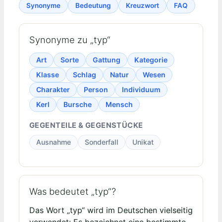
Synonyme
Bedeutung
Kreuzwort
FAQ
Synonyme zu „typ“
Art
Sorte
Gattung
Kategorie
Klasse
Schlag
Natur
Wesen
Charakter
Person
Individuum
Kerl
Bursche
Mensch
GEGENTEILE & GEGENSTÜCKE
Ausnahme
Sonderfall
Unikat
Was bedeutet „typ“?
Das Wort „typ“ wird im Deutschen vielseitig
verwendet: Es bezeichnet eine bestimmte