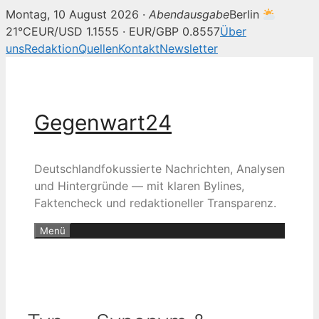
Montag, 10 August 2026 ·
Abendausgabe
Berlin
21°C
EUR/USD 1.1555 · EUR/GBP 0.8557
Über
uns
Redaktion
Quellen
Kontakt
Newsletter
Zum
Inhalt
springen
Gegenwart24
Deutschlandfokussierte Nachrichten, Analysen
und Hintergründe — mit klaren Bylines,
Faktencheck und redaktioneller Transparenz.
Menü