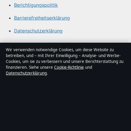
Berichtigungspolitik
Barrierefreiheitserklärung
Datenschutzerklärung
Über Gegenwart24 in Kürze
Wir verwenden notwendige Cookies, um diese Website zu
betreiben, und – mit Ihrer Einwilligung – Analyse- und Werbe-
Gegenwart24 ist ein unabhängiger digitaler
Cookies, um sie zu verbessern und unsere Berichterstattung zu
Nachrichtenanbieter mit Fokus auf Politik, Wirtschaft,
finanzieren. Siehe unsere
Cookie-Richtlinie
und
Datenschutzerklärung
.
Technik und Gesellschaft in Deutschland. Jeder Artikel
trägt eine Byline, wird von einem Redakteur geprüft und
vor der Veröffentlichung faktengecheckt.
Die Inhalte dienen ausschließlich der allgemeinen
Information. Allgemeine Anfragen:
info@gegenwart24.de
. Berichtigungen:
corrections@gegenwart24.de
.