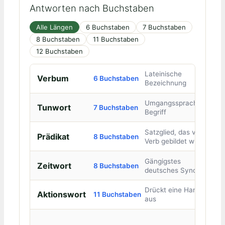
Antworten nach Buchstaben
Alle Längen
6 Buchstaben
7 Buchstaben
8 Buchstaben
11 Buchstaben
12 Buchstaben
Lateinische
Verbum
6 Buchstaben
Bezeichnung
Umgangssprachlicher
Tunwort
7 Buchstaben
Begriff
Satzglied, das vom
Prädikat
8 Buchstaben
Verb gebildet wird
Gängigstes
Zeitwort
8 Buchstaben
deutsches Synonym
Drückt eine Handlung
Aktionswort
11 Buchstaben
aus