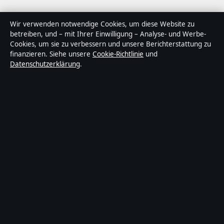
Über Gegenwart24 in Kürze
Wir verwenden notwendige Cookies, um diese Website zu
betreiben, und – mit Ihrer Einwilligung – Analyse- und Werbe-
Gegenwart24 ist ein unabhängiger digitaler
Cookies, um sie zu verbessern und unsere Berichterstattung zu
Nachrichtenanbieter mit Fokus auf Politik, Wirtschaft,
finanzieren. Siehe unsere
Cookie-Richtlinie
und
Datenschutzerklärung
.
Technik und Gesellschaft in Deutschland. Jeder Artikel
trägt eine Byline, wird von einem Redakteur geprüft und
vor der Veröffentlichung faktengecheckt.
Die Inhalte dienen ausschließlich der allgemeinen
Information. Allgemeine Anfragen:
info@gegenwart24.de
. Berichtigungen:
corrections@gegenwart24.de
.
Herausgeber:
Gegenwart24 Media Ltd., Valletta ·
Verantwortlicher Herausgeber:
Christian Müller,
Chefredakteur · Malta Business Registry C 92009
© 2026 Gegenwart24 · Gegenwart24 Media Ltd. ·