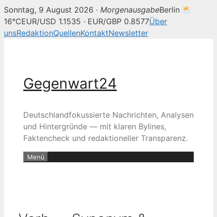
Sonntag, 9 August 2026 ·
Morgenausgabe
Berlin
16°C
EUR/USD 1.1535 · EUR/GBP 0.8577
Über
uns
Redaktion
Quellen
Kontakt
Newsletter
Zum
Inhalt
springen
Gegenwart24
Deutschlandfokussierte Nachrichten, Analysen
und Hintergründe — mit klaren Bylines,
Faktencheck und redaktioneller Transparenz.
Menü