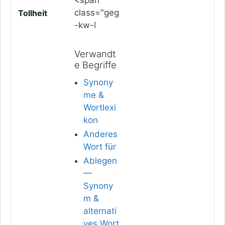
<span
class="geg
Tollheit
-kw-l
Verwandt
e Begriffe
Synony
me &
Wortlexi
kon
Anderes
Wort für
Ablegen
—
Synony
m &
alternati
ves Wort