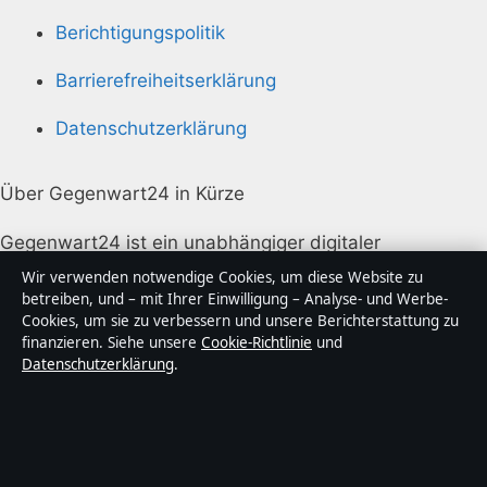
Berichtigungspolitik
Barrierefreiheitserklärung
Datenschutzerklärung
Über Gegenwart24 in Kürze
Gegenwart24 ist ein unabhängiger digitaler
Nachrichtenanbieter mit Fokus auf Politik, Wirtschaft,
Wir verwenden notwendige Cookies, um diese Website zu
Technik und Gesellschaft in Deutschland. Jeder Artikel
betreiben, und – mit Ihrer Einwilligung – Analyse- und Werbe-
Cookies, um sie zu verbessern und unsere Berichterstattung zu
trägt eine Byline, wird von einem Redakteur geprüft
finanzieren. Siehe unsere
Cookie-Richtlinie
und
und vor der Veröffentlichung faktengecheckt.
Datenschutzerklärung
.
Die Inhalte dienen ausschließlich der allgemeinen
Information. Allgemeine Anfragen:
info@gegenwart24.de
. Berichtigungen: