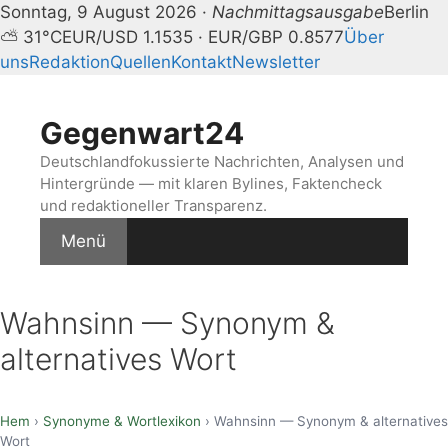
Sonntag, 9 August 2026 ·
Nachmittagsausgabe
Berlin
⛅ 31°C
EUR/USD 1.1535 · EUR/GBP 0.8577
Über
uns
Redaktion
Quellen
Kontakt
Newsletter
Zum
Inhalt
Gegenwart24
springen
Deutschlandfokussierte Nachrichten, Analysen und
Hintergründe — mit klaren Bylines, Faktencheck
und redaktioneller Transparenz.
Menü
Wahnsinn — Synonym &
alternatives Wort
Hem
›
Synonyme & Wortlexikon
› Wahnsinn — Synonym & alternatives
Wort