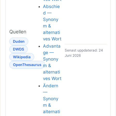
Abschie
d —
Synony
m &
Quellen
alternati
ves Wort
Duden
Advanta
DWDS
Senast uppdaterad: 24
ge —
Juni 2026
Wikipedia
Synony
OpenThesaurus
m &
alternati
ves Wort
Ändern
—
Synony
m &
alternati