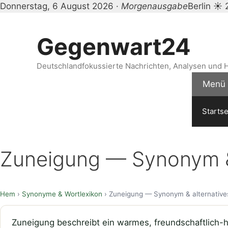
Donnerstag, 6 August 2026 ·
Morgenausgabe
Berlin ☀ 
Zum
Inhalt
Gegenwart24
springen
Deutschlandfokussierte Nachrichten, Analysen und H
Menü
Startse
Zuneigung — Synonym & 
Hem
›
Synonyme & Wortlexikon
› Zuneigung — Synonym & alternative
Zuneigung beschreibt ein warmes, freundschaftlich-he