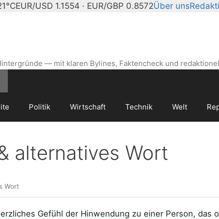
21°C
EUR/USD 1.1554 · EUR/GBP 0.8572
Über uns
Redakt
intergründe — mit klaren Bylines, Faktencheck und redaktionel
ite
Politik
Wirtschaft
Technik
Welt
Rep
alternatives Wort
s Wort
rzliches Gefühl der Hinwendung zu einer Person, das oft